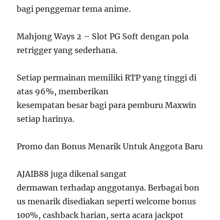
bagi penggemar tema anime.
Mahjong Ways 2 – Slot PG Soft dengan pola
retrigger yang sederhana.
Setiap permainan memiliki RTP yang tinggi di
atas 96%, memberikan
kesempatan besar bagi para pemburu Maxwin
setiap harinya.
Promo dan Bonus Menarik Untuk Anggota Baru
AJAIB88 juga dikenal sangat
dermawan terhadap anggotanya. Berbagai bon
us menarik disediakan seperti welcome bonus
100%, cashback harian, serta acara jackpot