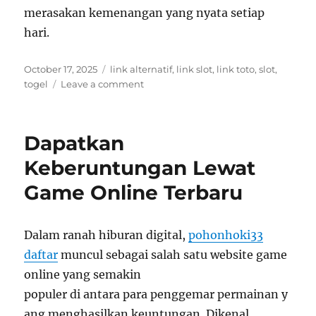
merasakan kemenangan yang nyata setiap
hari.
Posted
Tags
October 17, 2025
link alternatif
,
link slot
,
link toto
,
slot
,
on
on
togel
Leave a comment
Media
Slot
Gacor
Dapatkan
Server
Thailand:
Keberuntungan Lewat
10k
Game Online Terbaru
Bisa
Jadi
Jackpot
Dalam ranah hiburan digital,
pohonhoki33
daftar
muncul sebagai salah satu website game
online yang semakin
populer di antara para penggemar permainan y
ang menghasilkan keuntungan. Dikenal