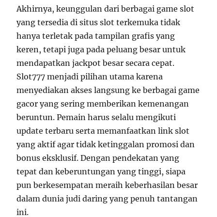
Akhirnya, keunggulan dari berbagai game slot
yang tersedia di situs slot terkemuka tidak
hanya terletak pada tampilan grafis yang
keren, tetapi juga pada peluang besar untuk
mendapatkan jackpot besar secara cepat.
Slot777 menjadi pilihan utama karena
menyediakan akses langsung ke berbagai game
gacor yang sering memberikan kemenangan
beruntun. Pemain harus selalu mengikuti
update terbaru serta memanfaatkan link slot
yang aktif agar tidak ketinggalan promosi dan
bonus eksklusif. Dengan pendekatan yang
tepat dan keberuntungan yang tinggi, siapa
pun berkesempatan meraih keberhasilan besar
dalam dunia judi daring yang penuh tantangan
ini.