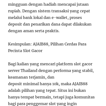
mingguan dengan hadiah mencapai jutaan
rupiah. Dengan sistem transaksi yang cepat
melalui bank lokal dan e-wallet, proses
deposit dan penarikan dana dapat dilakukan
dengan aman serta praktis.
Kesimpulan: AJAIB88, Pilihan Cerdas Para
Pecinta Slot Gacor
Bagi kalian yang mencari platform slot gacor
server Thailand dengan performa yang stabil,
keamanan terjamin, dan
deposit minimal hanya 10k, maka AJAIB88
adalah pilihan yang tepat. Situs ini bukan
hanya tempat bermain, tetapi juga komunitas
bagi para penggemar slot yang ingin