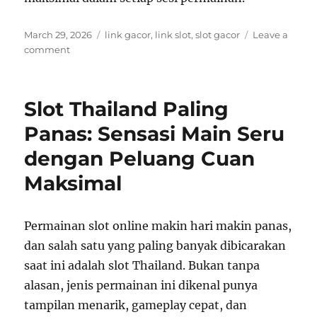
Posted
Tags
March 29, 2026
link gacor
,
link slot
,
slot gacor
Leave a
on
on
comment
Raih
Jackpot
Slot
Slot Thailand Paling
Gacor
Lewat
Panas: Sensasi Main Seru
Link
dengan Peluang Cuan
Gacor
Stabil
Maksimal
dan
Terpercaya
Permainan slot online makin hari makin panas,
dan salah satu yang paling banyak dibicarakan
saat ini adalah slot Thailand. Bukan tanpa
alasan, jenis permainan ini dikenal punya
tampilan menarik, gameplay cepat, dan