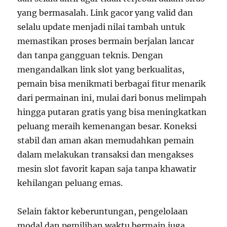
yang bermasalah. Link gacor yang valid dan
selalu update menjadi nilai tambah untuk
memastikan proses bermain berjalan lancar
dan tanpa gangguan teknis. Dengan
mengandalkan link slot yang berkualitas,
pemain bisa menikmati berbagai fitur menarik
dari permainan ini, mulai dari bonus melimpah
hingga putaran gratis yang bisa meningkatkan
peluang meraih kemenangan besar. Koneksi
stabil dan aman akan memudahkan pemain
dalam melakukan transaksi dan mengakses
mesin slot favorit kapan saja tanpa khawatir
kehilangan peluang emas.
Selain faktor keberuntungan, pengelolaan
modal dan pemilihan waktu bermain juga