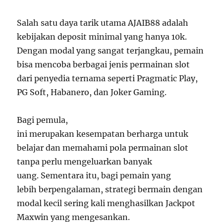
Salah satu daya tarik utama AJAIB88 adalah
kebijakan deposit minimal yang hanya 10k.
Dengan modal yang sangat terjangkau, pemain
bisa mencoba berbagai jenis permainan slot
dari penyedia ternama seperti Pragmatic Play,
PG Soft, Habanero, dan Joker Gaming.
Bagi pemula,
ini merupakan kesempatan berharga untuk
belajar dan memahami pola permainan slot
tanpa perlu mengeluarkan banyak
uang. Sementara itu, bagi pemain yang
lebih berpengalaman, strategi bermain dengan
modal kecil sering kali menghasilkan Jackpot
Maxwin yang mengesankan.