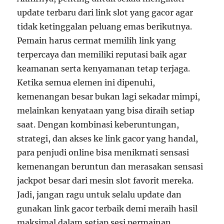
update terbaru dari link slot yang gacor agar
tidak ketinggalan peluang emas berikutnya.
Pemain harus cermat memilih link yang
terpercaya dan memiliki reputasi baik agar
keamanan serta kenyamanan tetap terjaga.
Ketika semua elemen ini dipenuhi,
kemenangan besar bukan lagi sekadar mimpi,
melainkan kenyataan yang bisa diraih setiap
saat. Dengan kombinasi keberuntungan,
strategi, dan akses ke link gacor yang handal,
para penjudi online bisa menikmati sensasi
kemenangan beruntun dan merasakan sensasi
jackpot besar dari mesin slot favorit mereka.
Jadi, jangan ragu untuk selalu update dan
gunakan link gacor terbaik demi meraih hasil
maksimal dalam setiap sesi permainan.