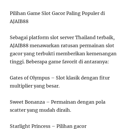
Pilihan Game Slot Gacor Paling Populer di
AJAIB88
Sebagai platform slot server Thailand terbaik,
AJAIB88 menawarkan ratusan permainan slot
gacor yang terbukti memberikan kemenangan
tinggi. Beberapa game favorit di antaranya:
Gates of Olympus – Slot klasik dengan fitur
multiplier yang besar.
Sweet Bonanza – Permainan dengan pola
scatter yang mudah diraih.
Starlight Princess – Pilihan gacor