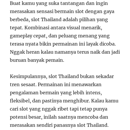
Buat kamu yang suka tantangan dan ingin
merasakan sensasi bermain slot dengan gaya
berbeda, slot Thailand adalah pilihan yang
tepat. Kombinasi antara visual menarik,
gameplay cepat, dan peluang menang yang
terasa nyata bikin permainan ini layak dicoba.
Nggak heran kalau namanya terus naik dan jadi
buruan banyak pemain.
Kesimpulannya, slot Thailand bukan sekadar
tren sesaat. Permainan ini menawarkan
pengalaman bermain yang lebih intens,
fleksibel, dan pastinya menghibur. Kalau kamu
cari slot yang nggak ribet tapi tetap punya
potensi besar, inilah saatnya mencoba dan
merasakan sendiri panasnya slot Thailand.