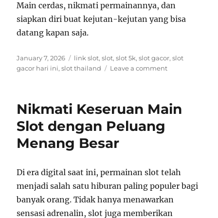
Main cerdas, nikmati permainannya, dan
siapkan diri buat kejutan-kejutan yang bisa
datang kapan saja.
Posted
Tags
January 7, 2026
link slot
,
slot
,
slot 5k
,
slot gacor
,
slot
on
on
gacor hari ini
,
slot thailand
Leave a comment
Slot
Thailand
Paling
Nikmati Keseruan Main
Panas:
Sensasi
Slot dengan Peluang
Main
Menang Besar
Seru
dengan
Peluang
Cuan
Di era digital saat ini, permainan slot telah
Maksimal
menjadi salah satu hiburan paling populer bagi
banyak orang. Tidak hanya menawarkan
sensasi adrenalin, slot juga memberikan