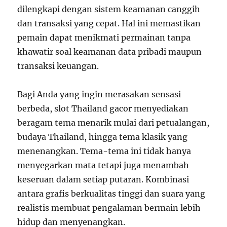
dilengkapi dengan sistem keamanan canggih
dan transaksi yang cepat. Hal ini memastikan
pemain dapat menikmati permainan tanpa
khawatir soal keamanan data pribadi maupun
transaksi keuangan.
Bagi Anda yang ingin merasakan sensasi
berbeda, slot Thailand gacor menyediakan
beragam tema menarik mulai dari petualangan,
budaya Thailand, hingga tema klasik yang
menenangkan. Tema-tema ini tidak hanya
menyegarkan mata tetapi juga menambah
keseruan dalam setiap putaran. Kombinasi
antara grafis berkualitas tinggi dan suara yang
realistis membuat pengalaman bermain lebih
hidup dan menyenangkan.