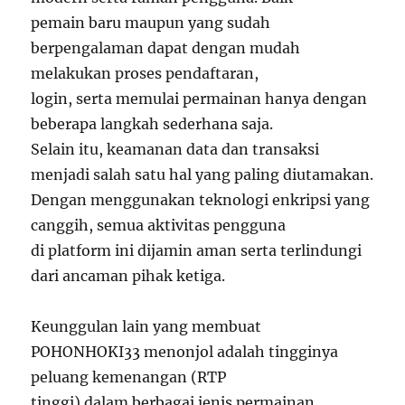
pemain baru maupun yang sudah
berpengalaman dapat dengan mudah
melakukan proses pendaftaran,
login, serta memulai permainan hanya dengan
beberapa langkah sederhana saja.
Selain itu, keamanan data dan transaksi
menjadi salah satu hal yang paling diutamakan.
Dengan menggunakan teknologi enkripsi yang
canggih, semua aktivitas pengguna
di platform ini dijamin aman serta terlindungi
dari ancaman pihak ketiga.
Keunggulan lain yang membuat
POHONHOKI33 menonjol adalah tingginya
peluang kemenangan (RTP
tinggi) dalam berbagai jenis permainan