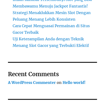
Membawamu Menuju Jackpot Fantastis!
Strategi Menaklukkan Mesin Slot Dengan
Peluang Menang Lebih Konsisten
Cara Cepat Menguasai Permainan di Situs
Gacor Terbaik
Uji Keterampilan Anda dengan Teknik
Menang Slot Gacor yang Terbukti Efektif
Recent Comments
A WordPress Commenter
on
Hello world!