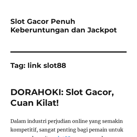
Slot Gacor Penuh
Keberuntungan dan Jackpot
Tag:
link slot88
DORAHOKI: Slot Gacor,
Cuan Kilat!
Dalam industri perjudian online yang semakin
kompetitif, sangat penting bagi pemain untuk