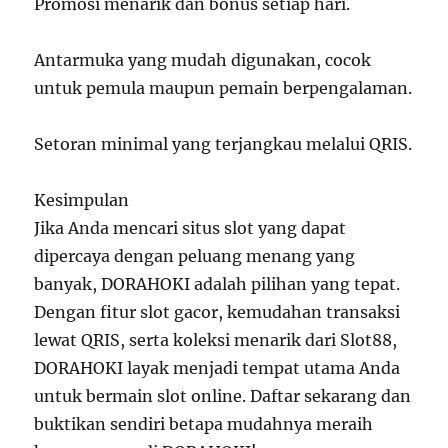
Promosi menarik dan bonus setiap hari.
Antarmuka yang mudah digunakan, cocok
untuk pemula maupun pemain berpengalaman.
Setoran minimal yang terjangkau melalui QRIS.
Kesimpulan
Jika Anda mencari situs slot yang dapat
dipercaya dengan peluang menang yang
banyak, DORAHOKI adalah pilihan yang tepat.
Dengan fitur slot gacor, kemudahan transaksi
lewat QRIS, serta koleksi menarik dari Slot88,
DORAHOKI layak menjadi tempat utama Anda
untuk bermain slot online. Daftar sekarang dan
buktikan sendiri betapa mudahnya meraih