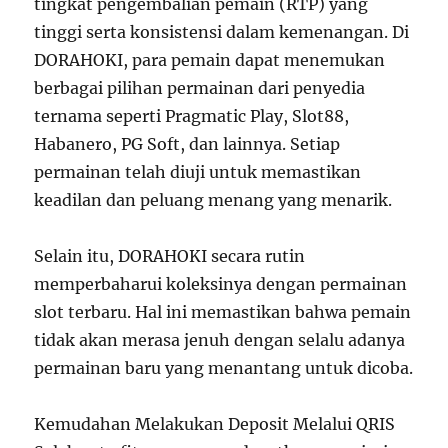
tingkat pengembalian pemain (RTP) yang
tinggi serta konsistensi dalam kemenangan. Di
DORAHOKI, para pemain dapat menemukan
berbagai pilihan permainan dari penyedia
ternama seperti Pragmatic Play, Slot88,
Habanero, PG Soft, dan lainnya. Setiap
permainan telah diuji untuk memastikan
keadilan dan peluang menang yang menarik.
Selain itu, DORAHOKI secara rutin
memperbaharui koleksinya dengan permainan
slot terbaru. Hal ini memastikan bahwa pemain
tidak akan merasa jenuh dengan selalu adanya
permainan baru yang menantang untuk dicoba.
Kemudahan Melakukan Deposit Melalui QRIS