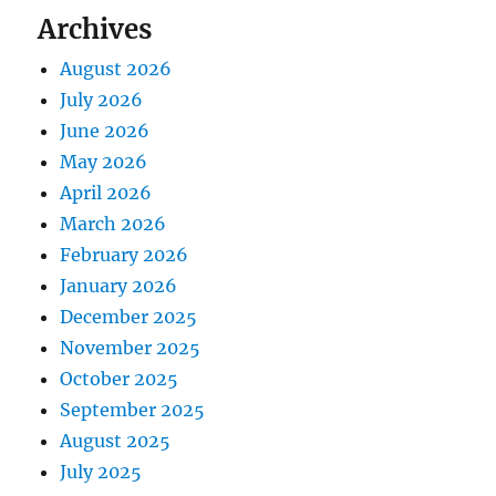
Archives
August 2026
July 2026
June 2026
May 2026
April 2026
March 2026
February 2026
January 2026
December 2025
November 2025
October 2025
September 2025
August 2025
July 2025