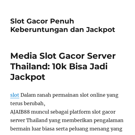
Slot Gacor Penuh
Keberuntungan dan Jackpot
Media Slot Gacor Server
Thailand: 10k Bisa Jadi
Jackpot
slot
Dalam ranah permainan slot online yang
terus berubah,
AJAIB88 muncul sebagai platform slot gacor
server Thailand yang memberikan pengalaman
bermain luar biasa serta peluang menang yang