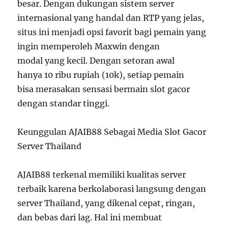
besar. Dengan dukungan sistem server
internasional yang handal dan RTP yang jelas,
situs ini menjadi opsi favorit bagi pemain yang
ingin memperoleh Maxwin dengan
modal yang kecil. Dengan setoran awal
hanya 10 ribu rupiah (10k), setiap pemain
bisa merasakan sensasi bermain slot gacor
dengan standar tinggi.
Keunggulan AJAIB88 Sebagai Media Slot Gacor
Server Thailand
AJAIB88 terkenal memiliki kualitas server
terbaik karena berkolaborasi langsung dengan
server Thailand, yang dikenal cepat, ringan,
dan bebas dari lag. Hal ini membuat