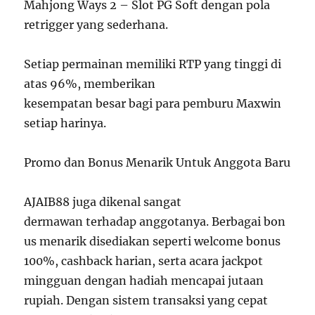
Mahjong Ways 2 – Slot PG Soft dengan pola
retrigger yang sederhana.
Setiap permainan memiliki RTP yang tinggi di
atas 96%, memberikan
kesempatan besar bagi para pemburu Maxwin
setiap harinya.
Promo dan Bonus Menarik Untuk Anggota Baru
AJAIB88 juga dikenal sangat
dermawan terhadap anggotanya. Berbagai bon
us menarik disediakan seperti welcome bonus
100%, cashback harian, serta acara jackpot
mingguan dengan hadiah mencapai jutaan
rupiah. Dengan sistem transaksi yang cepat