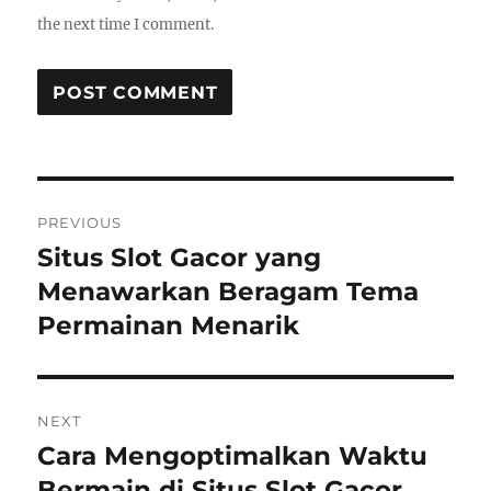
the next time I comment.
Post
PREVIOUS
navigation
Situs Slot Gacor yang
Previous
post:
Menawarkan Beragam Tema
Permainan Menarik
NEXT
Cara Mengoptimalkan Waktu
Next
post:
Bermain di Situs Slot Gacor