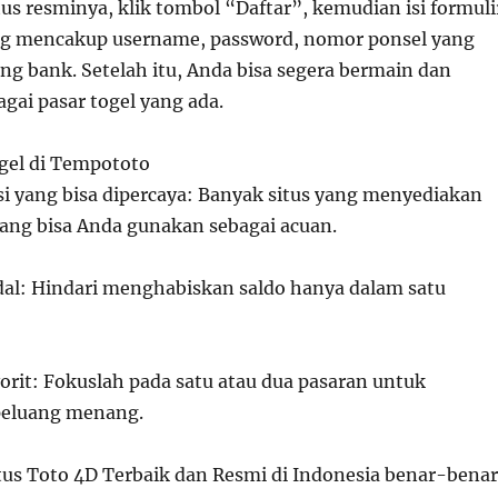
us resminya, klik tombol “Daftar”, kemudian isi formuli
ng mencakup username, password, nomor ponsel yang
ing bank. Setelah itu, Anda bisa segera bermain dan
gai pasar togel yang ada.
gel di Tempototo
i yang bisa dipercaya: Banyak situs yang menyediakan
yang bisa Anda gunakan sebagai acuan.
l: Hindari menghabiskan saldo hanya dalam satu
vorit: Fokuslah pada satu atau dua pasaran untuk
eluang menang.
us Toto 4D Terbaik dan Resmi di Indonesia benar-benar