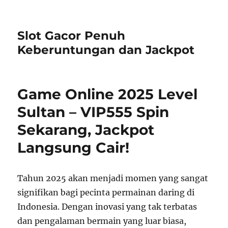
Slot Gacor Penuh
Keberuntungan dan Jackpot
Game Online 2025 Level
Sultan – VIP555 Spin
Sekarang, Jackpot
Langsung Cair!
Tahun 2025 akan menjadi momen yang sangat
signifikan bagi pecinta permainan daring di
Indonesia. Dengan inovasi yang tak terbatas
dan pengalaman bermain yang luar biasa,