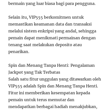
bermain yang luar biasa bagi para pengguna.
Selain itu, VIP555 berkomitmen untuk
memastikan keamanan data dan transaksi
melalui sistem enkripsi yang andal, sehingga
pemain dapat menikmati permainan dengan
tenang saat melakukan deposito atau
penarikan.
Spin dan Menang Tanpa Henti: Pengalaman
Jackpot yang Tak Terbatas
Salah satu fitur unggulan yang ditawarkan oleh
VIP555 adalah Spin dan Menang Tanpa Henti.
Fitur ini memberikan kesempatan kepada
pemain untuk terus memutar dan
mendapatkan berbagai hadiah menakjubkan,