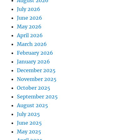
August 2026
July 2026
June 2026
May 2026
April 2026
March 2026
February 2026
January 2026
December 2025
November 2025
October 2025
September 2025
August 2025
July 2025
June 2025
May 2025