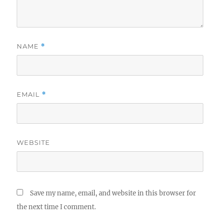
NAME
*
EMAIL
*
WEBSITE
Save my name, email, and website in this browser for
the next time I comment.