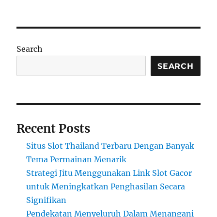
Search
SEARCH
Recent Posts
Situs Slot Thailand Terbaru Dengan Banyak
Tema Permainan Menarik
Strategi Jitu Menggunakan Link Slot Gacor
untuk Meningkatkan Penghasilan Secara
Signifikan
Pendekatan Menyeluruh Dalam Menangani