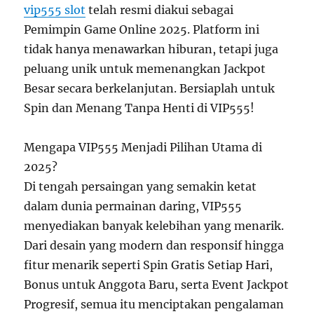
vip555 slot
telah resmi diakui sebagai
Pemimpin Game Online 2025. Platform ini
tidak hanya menawarkan hiburan, tetapi juga
peluang unik untuk memenangkan Jackpot
Besar secara berkelanjutan. Bersiaplah untuk
Spin dan Menang Tanpa Henti di VIP555!
Mengapa VIP555 Menjadi Pilihan Utama di
2025?
Di tengah persaingan yang semakin ketat
dalam dunia permainan daring, VIP555
menyediakan banyak kelebihan yang menarik.
Dari desain yang modern dan responsif hingga
fitur menarik seperti Spin Gratis Setiap Hari,
Bonus untuk Anggota Baru, serta Event Jackpot
Progresif, semua itu menciptakan pengalaman