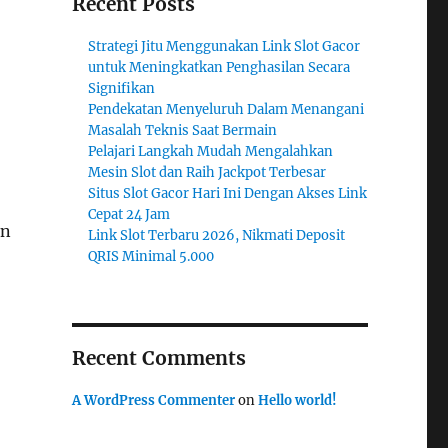
Recent Posts
Strategi Jitu Menggunakan Link Slot Gacor
untuk Meningkatkan Penghasilan Secara
Signifikan
Pendekatan Menyeluruh Dalam Menangani
Masalah Teknis Saat Bermain
Pelajari Langkah Mudah Mengalahkan
Mesin Slot dan Raih Jackpot Terbesar
Situs Slot Gacor Hari Ini Dengan Akses Link
Cepat 24 Jam
an
Link Slot Terbaru 2026, Nikmati Deposit
QRIS Minimal 5.000
Recent Comments
A WordPress Commenter
on
Hello world!