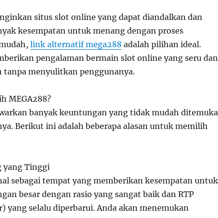
nginkan situs slot online yang dapat diandalkan dan
yak kesempatan untuk menang dengan proses
 mudah,
link alternatif mega288
adalah pilihan ideal.
mberikan pengalaman bermain slot online yang seru dan
tanpa menyulitkan penggunanya.
ih MEGA288?
arkan banyak keuntungan yang tidak mudah ditemuk
innya. Berikut ini adalah beberapa alasan untuk memilih
 yang Tinggi
al sebagai tempat yang memberikan kesempatan untuk
an besar dengan rasio yang sangat baik dan RTP
er) yang selalu diperbarui. Anda akan menemukan