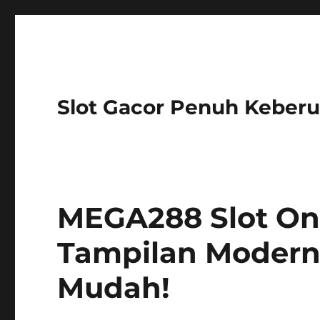
Slot Gacor Penuh Keber
MEGA288 Slot On
Tampilan Modern
Mudah!