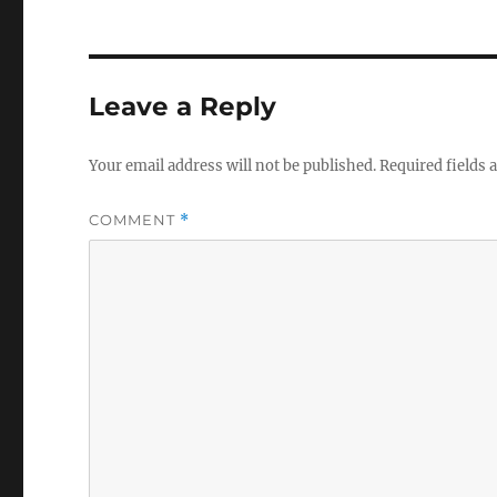
Leave a Reply
Your email address will not be published.
Required fields
COMMENT
*