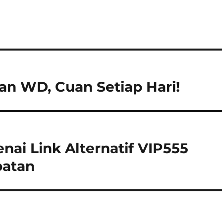
n WD, Cuan Setiap Hari!
i Link Alternatif VIP555
batan