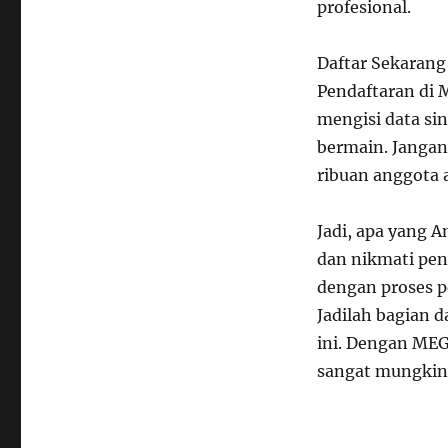
profesional.
Daftar Sekarang
Pendaftaran di 
mengisi data si
bermain. Jangan
ribuan anggota a
Jadi, apa yang
dan nikmati pe
dengan proses p
Jadilah bagian 
ini. Dengan ME
sangat mungkin 