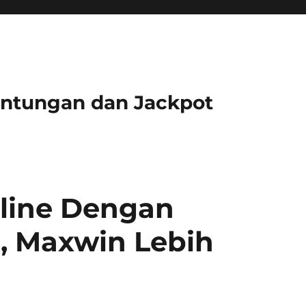
untungan dan Jackpot
line Dengan
, Maxwin Lebih