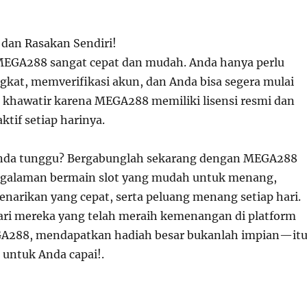
 dan Rasakan Sendiri!
MEGA288 sangat cepat dan mudah. Anda hanya perlu
ngkat, memverifikasi akun, dan Anda bisa segera mulai
 khawatir karena MEGA288 memiliki lisensi resmi dan
ktif setiap harinya.
 Anda tunggu? Bergabunglah sekarang dengan MEGA288
ngalaman bermain slot yang mudah untuk menang,
enarikan yang cepat, serta peluang menang setiap hari.
dari mereka yang telah meraih kemenangan di platform
GA288, mendapatkan hadiah besar bukanlah impian—it
untuk Anda capai!.