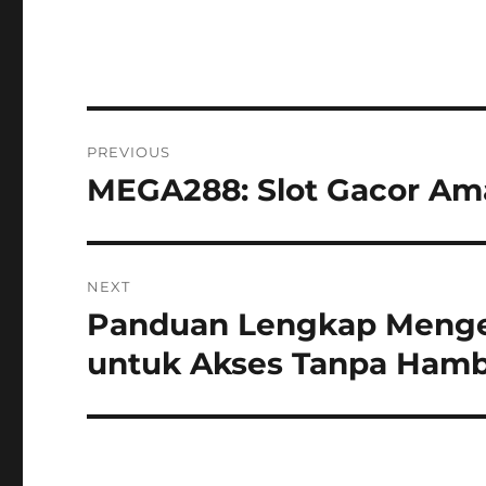
Post
PREVIOUS
navigation
MEGA288: Slot Gacor Ama
Previous
post:
NEXT
Panduan Lengkap Mengena
Next
post:
untuk Akses Tanpa Ham