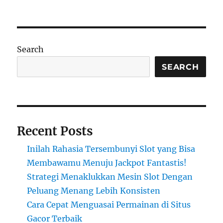
Rahasia
Seru
di
Balik
Permai
Search
Toto
Macau
SEARCH
Recent Posts
Inilah Rahasia Tersembunyi Slot yang Bisa
Membawamu Menuju Jackpot Fantastis!
Strategi Menaklukkan Mesin Slot Dengan
Peluang Menang Lebih Konsisten
Cara Cepat Menguasai Permainan di Situs
Gacor Terbaik