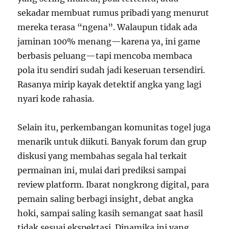
sekadar membuat rumus pribadi yang menurut
mereka terasa “ngena”. Walaupun tidak ada
jaminan 100% menang—karena ya, ini game
berbasis peluang—tapi mencoba membaca
pola itu sendiri sudah jadi keseruan tersendiri.
Rasanya mirip kayak detektif angka yang lagi
nyari kode rahasia.
Selain itu, perkembangan komunitas togel juga
menarik untuk diikuti. Banyak forum dan grup
diskusi yang membahas segala hal terkait
permainan ini, mulai dari prediksi sampai
review platform. Ibarat nongkrong digital, para
pemain saling berbagi insight, debat angka
hoki, sampai saling kasih semangat saat hasil
tidak sesuai ekspektasi. Dinamika ini yang