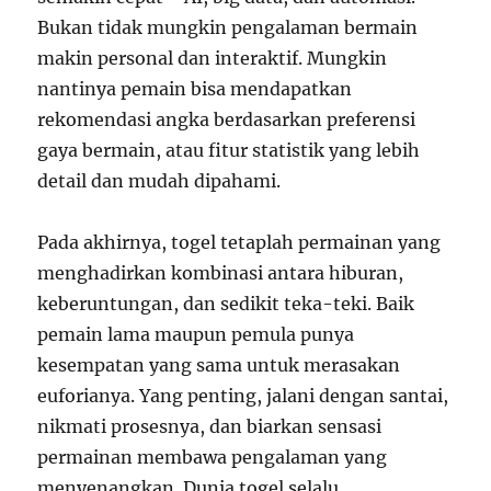
Bukan tidak mungkin pengalaman bermain
makin personal dan interaktif. Mungkin
nantinya pemain bisa mendapatkan
rekomendasi angka berdasarkan preferensi
gaya bermain, atau fitur statistik yang lebih
detail dan mudah dipahami.
Pada akhirnya, togel tetaplah permainan yang
menghadirkan kombinasi antara hiburan,
keberuntungan, dan sedikit teka-teki. Baik
pemain lama maupun pemula punya
kesempatan yang sama untuk merasakan
euforianya. Yang penting, jalani dengan santai,
nikmati prosesnya, dan biarkan sensasi
permainan membawa pengalaman yang
menyenangkan. Dunia togel selalu