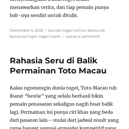
menawarkan cerita, dan tiap pemain punya
bab-nya sendiri untuk ditulis.
Posted
Tags
December 5, 2025
bandar togel online
,
bensu4d
,
on
on
bensu4d login
,
togel resmi
Leave a comment
Rahasia
Seru
di
Rahasia Seru di Balik
Balik
Dunia
Permainan Toto Macau
Togel
Modern
Kalau ngomongin dunia togel, Toto Macau tuh
ibarat “bestie” yang selalu berhasil bikin
pemain penasaran sekaligus nagih buat balik
lagi. Permainan ini punya ciri khas yang beda
dari pasaran lain—mulai dari jadwal result yang
rame banget sampai atmosfer kompetitif yang