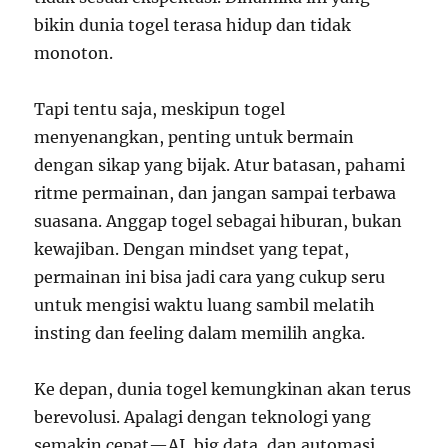
bikin dunia togel terasa hidup dan tidak
monoton.
Tapi tentu saja, meskipun togel
menyenangkan, penting untuk bermain
dengan sikap yang bijak. Atur batasan, pahami
ritme permainan, dan jangan sampai terbawa
suasana. Anggap togel sebagai hiburan, bukan
kewajiban. Dengan mindset yang tepat,
permainan ini bisa jadi cara yang cukup seru
untuk mengisi waktu luang sambil melatih
insting dan feeling dalam memilih angka.
Ke depan, dunia togel kemungkinan akan terus
berevolusi. Apalagi dengan teknologi yang
semakin cepat—AI, big data, dan automasi.