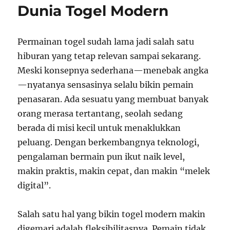
Untung
Dunia Togel Modern
Cepat
dan
Gampang
Permainan togel sudah lama jadi salah satu
Didapat!
hiburan yang tetap relevan sampai sekarang.
Meski konsepnya sederhana—menebak angka
—nyatanya sensasinya selalu bikin pemain
penasaran. Ada sesuatu yang membuat banyak
orang merasa tertantang, seolah sedang
berada di misi kecil untuk menaklukkan
peluang. Dengan berkembangnya teknologi,
pengalaman bermain pun ikut naik level,
makin praktis, makin cepat, dan makin “melek
digital”.
Salah satu hal yang bikin togel modern makin
digemari adalah fleksibilitasnya. Pemain tidak