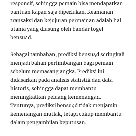
responsif, sehingga pemain bisa mendapatkan
bantuan kapan saja diperlukan. Keamanan
transaksi dan kejujuran permainan adalah hal
utama yang diusung oleh bandar togel
bensu4d.
Sebagai tambahan, prediksi bensu4d seringkali
menjadi bahan pertimbangan bagi pemain
sebelum memasang angka. Prediksi ini
didasarkan pada analisis statistik dan data
historis, sehingga dapat membantu
meningkatkan peluang kemenangan.
Tentunya, prediksi bensu4d tidak menjamin
kemenangan mutlak, tetapi cukup membantu
dalam pengambilan keputusan.