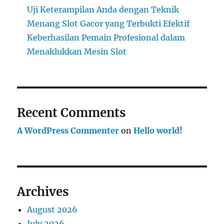
Uji Keterampilan Anda dengan Teknik
Menang Slot Gacor yang Terbukti Efektif
Keberhasilan Pemain Profesional dalam
Menaklukkan Mesin Slot
Recent Comments
A WordPress Commenter
on
Hello world!
Archives
August 2026
July 2026