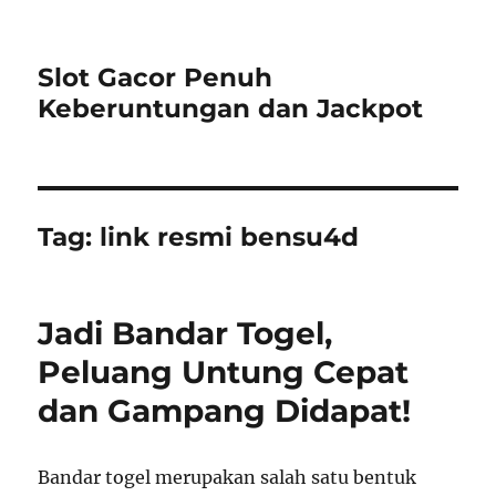
Slot Gacor Penuh
Keberuntungan dan Jackpot
Tag:
link resmi bensu4d
Jadi Bandar Togel,
Peluang Untung Cepat
dan Gampang Didapat!
Bandar togel merupakan salah satu bentuk