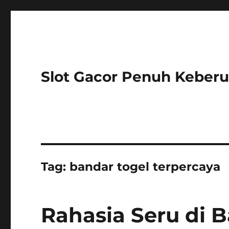
Slot Gacor Penuh Keber
Tag:
bandar togel terpercaya
Rahasia Seru di 