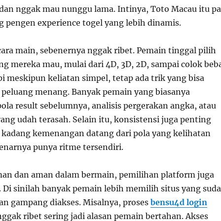
dan nggak mau nunggu lama. Intinya, Toto Macau itu pa
g pengen experience togel yang lebih dinamis.
cara main, sebenernya nggak ribet. Pemain tinggal pilih
ang mereka mau, mulai dari 4D, 3D, 2D, sampai colok beb
pi meskipun keliatan simpel, tetap ada trik yang bisa
n peluang menang. Banyak pemain yang biasanya
la result sebelumnya, analisis pergerakan angka, atau
ang udah terasah. Selain itu, konsistensi juga penting
kadang kemenangan datang dari pola yang kelihatan
enarnya punya ritme tersendiri.
an dan aman dalam bermain, pemilihan platform juga
r. Di sinilah banyak pemain lebih memilih situs yang sud
 dan gampang diakses. Misalnya, proses
bensu4d login
ggak ribet sering jadi alasan pemain bertahan. Akses