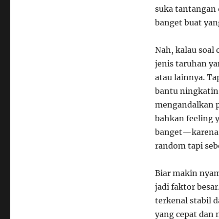
suka tantangan 
banget buat yan
Nah, kalau soal 
jenis taruhan y
atau lainnya. Ta
bantu ningkati
mengandalkan po
bahkan feeling y
banget—karena 
random tapi seb
Biar makin nyam
jadi faktor besa
terkenal stabil
yang cepat dan n