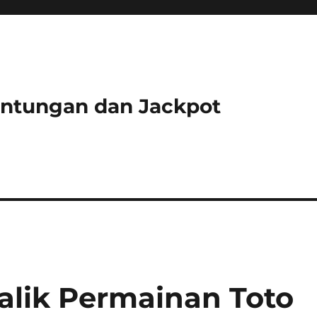
untungan dan Jackpot
Balik Permainan Toto