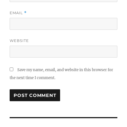
EMAIL
*
WEBSITE
Save my name, email, and website in this browser for
the next time I comment.
Post