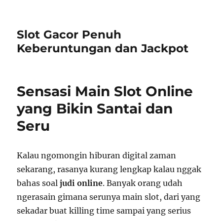
Slot Gacor Penuh
Keberuntungan dan Jackpot
Sensasi Main Slot Online
yang Bikin Santai dan
Seru
Kalau ngomongin hiburan digital zaman
sekarang, rasanya kurang lengkap kalau nggak
bahas soal
judi online
. Banyak orang udah
ngerasain gimana serunya main slot, dari yang
sekadar buat killing time sampai yang serius