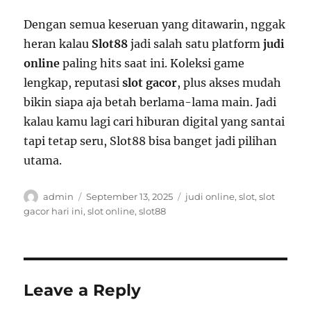
Dengan semua keseruan yang ditawarin, nggak
heran kalau
Slot88
jadi salah satu platform
judi
online
paling hits saat ini. Koleksi game
lengkap, reputasi
slot gacor
, plus akses mudah
bikin siapa aja betah berlama-lama main. Jadi
kalau kamu lagi cari hiburan digital yang santai
tapi tetap seru, Slot88 bisa banget jadi pilihan
utama.
Author
Posted
Tags
admin
September 13, 2025
judi online
,
slot
,
slot
on
gacor hari ini
,
slot online
,
slot88
Leave a Reply