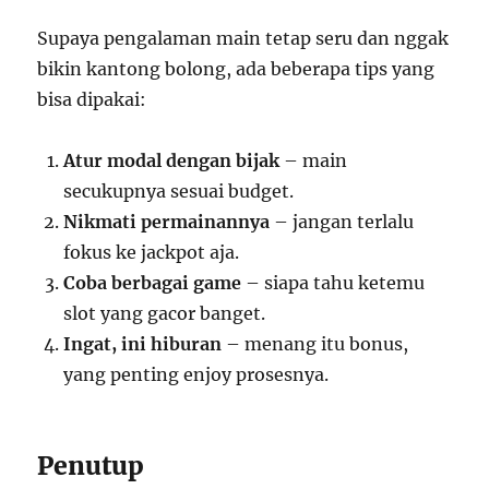
Supaya pengalaman main tetap seru dan nggak
bikin kantong bolong, ada beberapa tips yang
bisa dipakai:
Atur modal dengan bijak
– main
secukupnya sesuai budget.
Nikmati permainannya
– jangan terlalu
fokus ke jackpot aja.
Coba berbagai game
– siapa tahu ketemu
slot yang gacor banget.
Ingat, ini hiburan
– menang itu bonus,
yang penting enjoy prosesnya.
Penutup