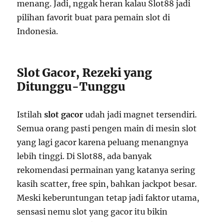
menang. Jadi, nggak heran kalau Slot88 jadi
pilihan favorit buat para pemain slot di
Indonesia.
Slot Gacor, Rezeki yang
Ditunggu-Tunggu
Istilah
slot gacor
udah jadi magnet tersendiri.
Semua orang pasti pengen main di mesin slot
yang lagi gacor karena peluang menangnya
lebih tinggi. Di Slot88, ada banyak
rekomendasi permainan yang katanya sering
kasih scatter, free spin, bahkan jackpot besar.
Meski keberuntungan tetap jadi faktor utama,
sensasi nemu slot yang gacor itu bikin