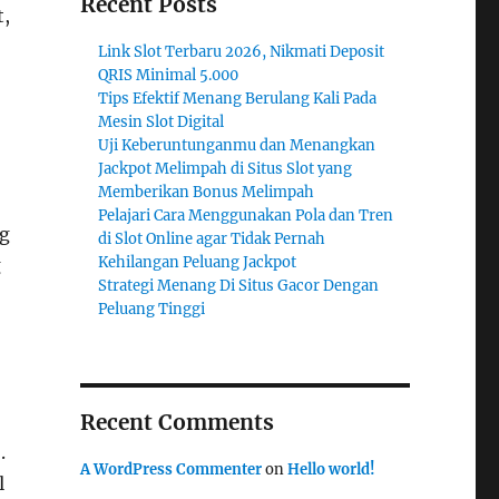
Recent Posts
t,
Link Slot Terbaru 2026, Nikmati Deposit
QRIS Minimal 5.000
Tips Efektif Menang Berulang Kali Pada
Mesin Slot Digital
Uji Keberuntunganmu dan Menangkan
Jackpot Melimpah di Situs Slot yang
Memberikan Bonus Melimpah
Pelajari Cara Menggunakan Pola dan Tren
ng
di Slot Online agar Tidak Pernah
Kehilangan Peluang Jackpot
g
Strategi Menang Di Situs Gacor Dengan
Peluang Tinggi
Recent Comments
-
.
A WordPress Commenter
on
Hello world!
l