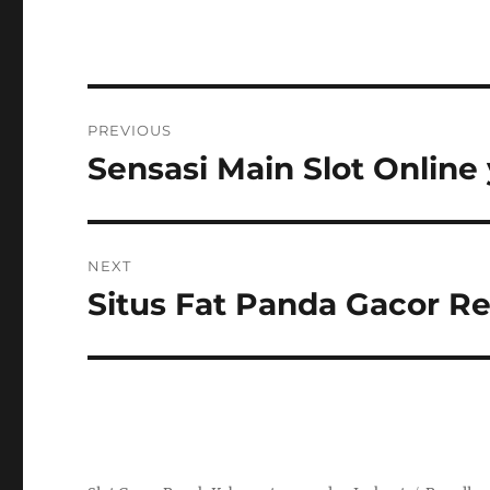
Post
PREVIOUS
navigation
Sensasi Main Slot Online
Previous
post:
NEXT
Situs Fat Panda Gacor Re
Next
post: