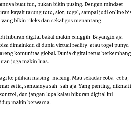
annya buat fun, bukan bikin pusing. Dengan mindset
uran kayak tarung toto, slot, togel, sampai judi online bi
 yang bikin rileks dan sekaligus menantang.
adi hiburan digital bakal makin canggih. Bayangin aja
 bisa dimainkan di dunia virtual reality, atau togel punya
 bareng komunitas global. Dunia digital terus berkembang
uran juga makin luas.
 lagi ke pilihan masing-masing. Mau sekadar coba-coba,
emar setia, semuanya sah-sah aja. Yang penting, nikmat
kontrol, dan jangan lupa kalau hiburan digital ini
hidup makin berwarna.