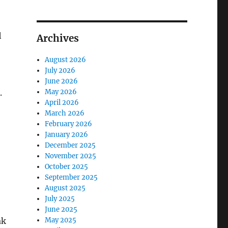
l
Archives
August 2026
July 2026
June 2026
.
May 2026
April 2026
March 2026
February 2026
January 2026
December 2025
November 2025
October 2025
September 2025
August 2025
July 2025
June 2025
ak
May 2025