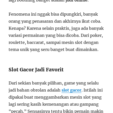
lagi booming banget adalah
judi online
.
Fenomena ini nggak bisa dipungkiri, banyak
orang yang penasaran dan akhirnya ikut coba.
Kenapa? Karena selain praktis, juga ada banyak
variasi permainan yang bisa dicoba. Dari poker,
roulette, baccarat, sampai mesin slot dengan
tema unik yang seru banget buat dimainkan.
Slot Gacor Jadi Favorit
Dari sekian banyak pilihan, game yang selalu
jadi bahan obrolan adalah
slot gacor
. Istilah ini
dipakai buat menggambarkan mesin slot yang
lagi sering kasih kemenangan atau gampang
“pecah.” Sensasinya tentu bikin pemain makin