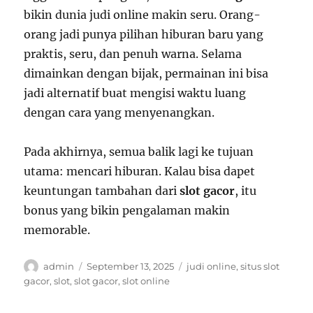
bikin dunia judi online makin seru. Orang-
orang jadi punya pilihan hiburan baru yang
praktis, seru, dan penuh warna. Selama
dimainkan dengan bijak, permainan ini bisa
jadi alternatif buat mengisi waktu luang
dengan cara yang menyenangkan.
Pada akhirnya, semua balik lagi ke tujuan
utama: mencari hiburan. Kalau bisa dapet
keuntungan tambahan dari
slot gacor
, itu
bonus yang bikin pengalaman makin
memorable.
Author
Posted
Tags
admin
September 13, 2025
judi online
,
situs slot
on
gacor
,
slot
,
slot gacor
,
slot online