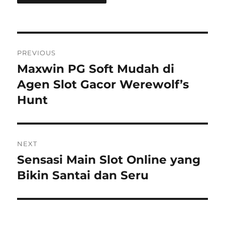
Post
PREVIOUS
navigation
Maxwin PG Soft Mudah di
Previous
post:
Agen Slot Gacor Werewolf’s
Hunt
NEXT
Sensasi Main Slot Online yang
Next
post:
Bikin Santai dan Seru