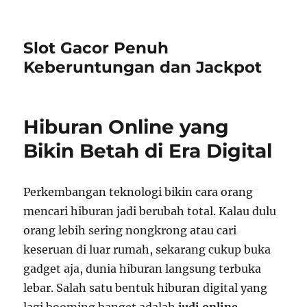
Slot Gacor Penuh
Keberuntungan dan Jackpot
Hiburan Online yang
Bikin Betah di Era Digital
Perkembangan teknologi bikin cara orang
mencari hiburan jadi berubah total. Kalau dulu
orang lebih sering nongkrong atau cari
keseruan di luar rumah, sekarang cukup buka
gadget aja, dunia hiburan langsung terbuka
lebar. Salah satu bentuk hiburan digital yang