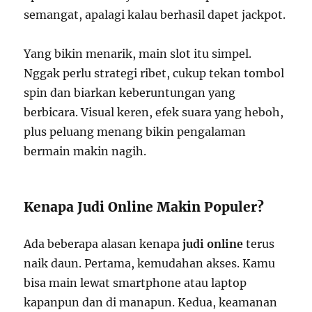
semangat, apalagi kalau berhasil dapet jackpot.
Yang bikin menarik, main slot itu simpel.
Nggak perlu strategi ribet, cukup tekan tombol
spin dan biarkan keberuntungan yang
berbicara. Visual keren, efek suara yang heboh,
plus peluang menang bikin pengalaman
bermain makin nagih.
Kenapa Judi Online Makin Populer?
Ada beberapa alasan kenapa
judi online
terus
naik daun. Pertama, kemudahan akses. Kamu
bisa main lewat smartphone atau laptop
kapanpun dan di manapun. Kedua, keamanan