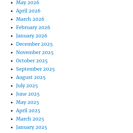
May 2026
April 2026
March 2026
February 2026
January 2026
December 2025
November 2025
October 2025
September 2025
August 2025
July 2025
June 2025
May 2025
April 2025
March 2025
January 2025