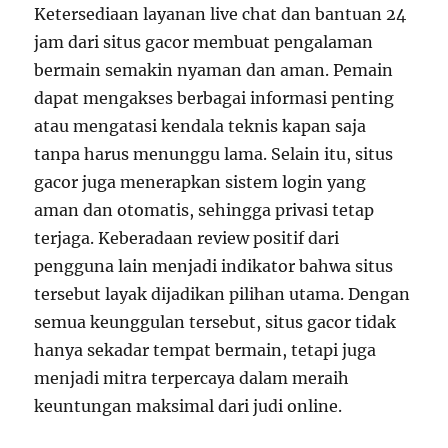
Ketersediaan layanan live chat dan bantuan 24
jam dari situs gacor membuat pengalaman
bermain semakin nyaman dan aman. Pemain
dapat mengakses berbagai informasi penting
atau mengatasi kendala teknis kapan saja
tanpa harus menunggu lama. Selain itu, situs
gacor juga menerapkan sistem login yang
aman dan otomatis, sehingga privasi tetap
terjaga. Keberadaan review positif dari
pengguna lain menjadi indikator bahwa situs
tersebut layak dijadikan pilihan utama. Dengan
semua keunggulan tersebut, situs gacor tidak
hanya sekadar tempat bermain, tetapi juga
menjadi mitra terpercaya dalam meraih
keuntungan maksimal dari judi online.