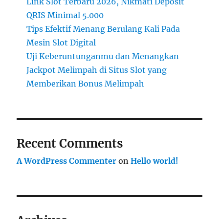
Link Slot Terbaru 2026, Nikmati Deposit
QRIS Minimal 5.000
Tips Efektif Menang Berulang Kali Pada
Mesin Slot Digital
Uji Keberuntunganmu dan Menangkan
Jackpot Melimpah di Situs Slot yang
Memberikan Bonus Melimpah
Recent Comments
A WordPress Commenter
on
Hello world!