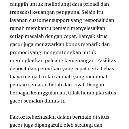
canggih untuk melindungi data pribadi dan
transaksi keuangan pengguna. Selain itu,
layanan customer support yang responsif dan
ramah membantu pemain menyelesaikan
setiap masalah dengan cepat. Banyak situs
gacor juga menawarkan bonus menarik dan
promosi yang menguntungkan untuk
meningkatkan peluang kemenangan. Fasilitas
deposit dan penarikan yang cepat serta bebas
biaya menjadi nilai tambah yang membuat
pemain semakin betah dan loyal. Dengan
berbagai keunggulan ini, tidak heran jika situs
gacor semakin diminati.
Faktor keberhasilan dalam bermain di situs
gacor juga dipengaruhi oleh strategi dan