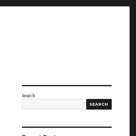
Search
SEARCH