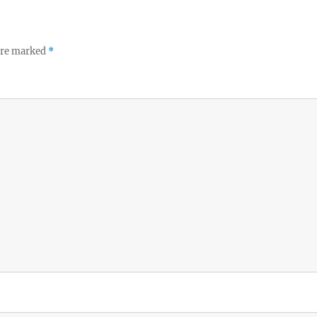
 are marked
*