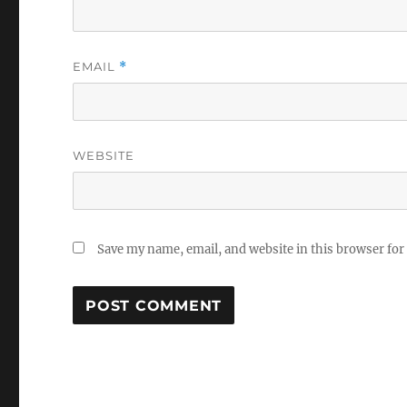
EMAIL
*
WEBSITE
Save my name, email, and website in this browser for