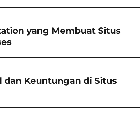
zation yang Membuat Situs
ses
l dan Keuntungan di Situs