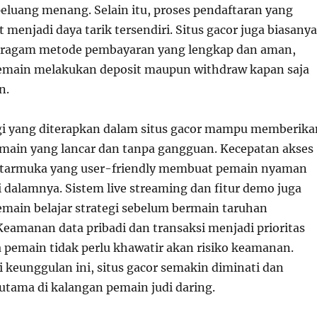
luang menang. Selain itu, proses pendaftaran yang
menjadi daya tarik tersendiri. Situs gacor juga biasanya
ragam metode pembayaran yang lengkap dan aman,
ain melakukan deposit maupun withdraw kapan saja
n.
gi yang diterapkan dalam situs gacor mampu memberika
ain yang lancar dan tanpa gangguan. Kecepatan akses
ntarmuka yang user-friendly membuat pemain nyaman
 dalamnya. Sistem live streaming dan fitur demo juga
ain belajar strategi sebelum bermain taruhan
eamanan data pribadi dan transaksi menjadi prioritas
 pemain tidak perlu khawatir akan risiko keamanan.
 keunggulan ini, situs gacor semakin diminati dan
 utama di kalangan pemain judi daring.