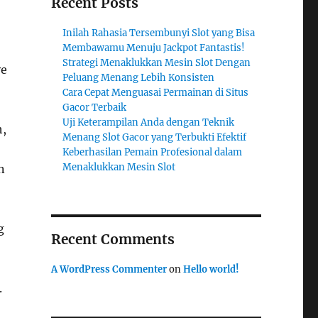
Recent Posts
Inilah Rahasia Tersembunyi Slot yang Bisa
Membawamu Menuju Jackpot Fantastis!
Strategi Menaklukkan Mesin Slot Dengan
ve
Peluang Menang Lebih Konsisten
Cara Cepat Menguasai Permainan di Situs
Gacor Terbaik
Uji Keterampilan Anda dengan Teknik
h,
Menang Slot Gacor yang Terbukti Efektif
Keberhasilan Pemain Profesional dalam
Menaklukkan Mesin Slot
n
g
Recent Comments
A WordPress Commenter
on
Hello world!
.