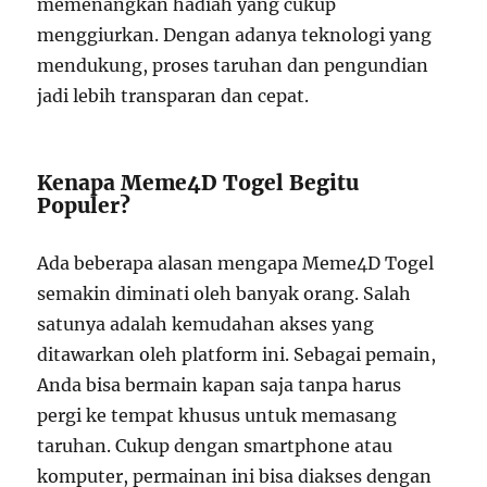
memenangkan hadiah yang cukup
menggiurkan. Dengan adanya teknologi yang
mendukung, proses taruhan dan pengundian
jadi lebih transparan dan cepat.
Kenapa Meme4D Togel Begitu
Populer?
Ada beberapa alasan mengapa Meme4D Togel
semakin diminati oleh banyak orang. Salah
satunya adalah kemudahan akses yang
ditawarkan oleh platform ini. Sebagai pemain,
Anda bisa bermain kapan saja tanpa harus
pergi ke tempat khusus untuk memasang
taruhan. Cukup dengan smartphone atau
komputer, permainan ini bisa diakses dengan