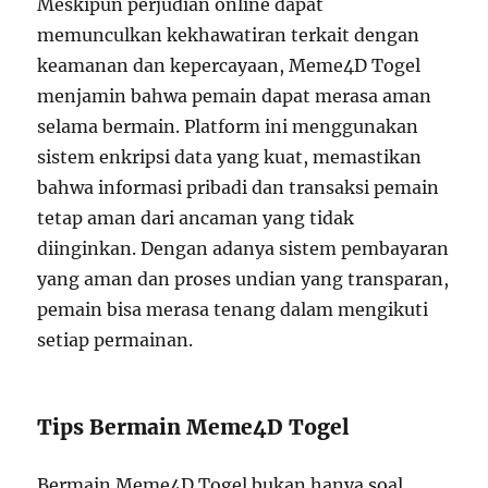
Meskipun perjudian online dapat
memunculkan kekhawatiran terkait dengan
keamanan dan kepercayaan, Meme4D Togel
menjamin bahwa pemain dapat merasa aman
selama bermain. Platform ini menggunakan
sistem enkripsi data yang kuat, memastikan
bahwa informasi pribadi dan transaksi pemain
tetap aman dari ancaman yang tidak
diinginkan. Dengan adanya sistem pembayaran
yang aman dan proses undian yang transparan,
pemain bisa merasa tenang dalam mengikuti
setiap permainan.
Tips Bermain Meme4D Togel
Bermain Meme4D Togel bukan hanya soal