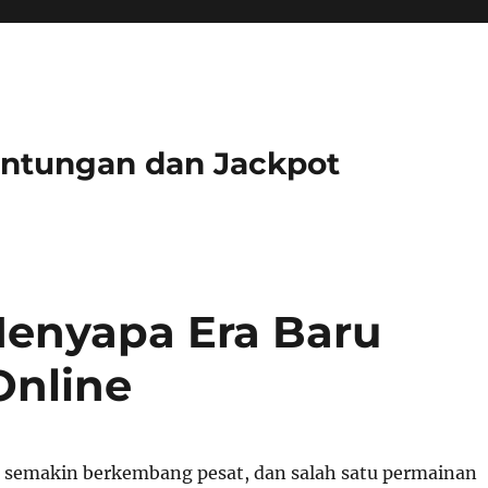
untungan dan Jackpot
enyapa Era Baru
Online
e semakin berkembang pesat, dan salah satu permainan