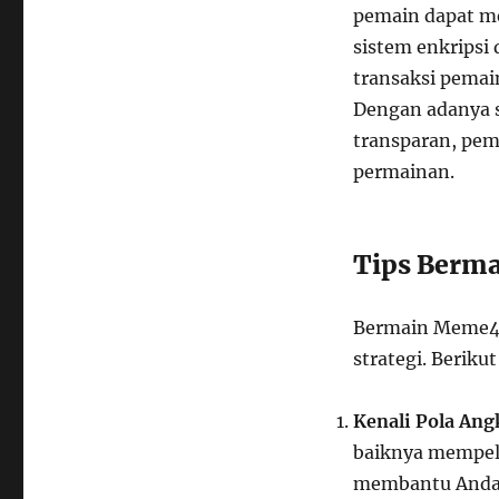
pemain dapat m
sistem enkripsi
transaksi pemai
Dengan adanya 
transparan, pem
permainan.
Tips Berm
Bermain Meme4D 
strategi. Berik
Kenali Pola Ang
baiknya mempelaj
membantu Anda 