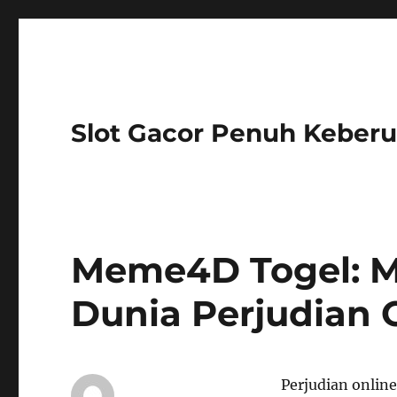
Slot Gacor Penuh Keber
Meme4D Togel: M
Dunia Perjudian 
Perjudian onlin