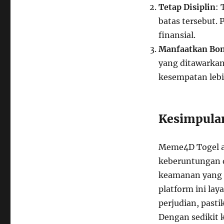
Tetap Disiplin
:
batas tersebut.
finansial.
Manfaatkan Bo
yang ditawarka
kesempatan leb
Kesimpula
Meme4D Togel a
keberuntungan d
keamanan yang t
platform ini la
perjudian, past
Dengan sedikit 