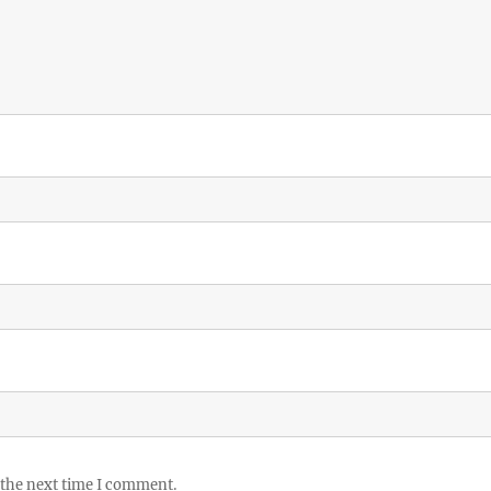
 the next time I comment.