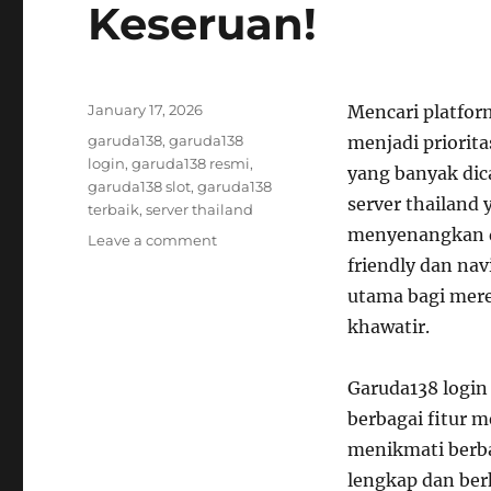
Keseruan!
Posted
January 17, 2026
Mencari platfo
on
Tags
garuda138
,
garuda138
menjadi priorit
login
,
garuda138 resmi
,
yang banyak dica
garuda138 slot
,
garuda138
server thailand
terbaik
,
server thailand
menyenangkan d
on
Leave a comment
Slot
friendly dan na
Server
utama bagi mere
Thailand,
khawatir.
Slot
Penuh
Keseruan!
Garuda138 login
berbagai fitur 
menikmati berbag
lengkap dan ber