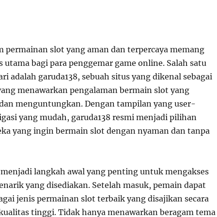
rm permainan slot yang aman dan terpercaya memang
as utama bagi para penggemar game online. Salah satu
ri adalah garuda138, sebuah situs yang dikenal sebagai
 yang menawarkan pengalaman bermain slot yang
an menguntungkan. Dengan tampilan yang user-
vigasi yang mudah, garuda138 resmi menjadi pilihan
ka yang ingin bermain slot dengan nyaman dan tanpa
 menjadi langkah awal yang penting untuk mengakses
menarik yang disediakan. Setelah masuk, pemain dapat
ai jenis permainan slot terbaik yang disajikan secara
kualitas tinggi. Tidak hanya menawarkan beragam tema