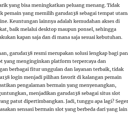
rik yang bisa meningkatkan peluang menang. Tidak
ak pemain yang memilih garuda138 sebagai tempat utam
line. Keuntungan lainnya adalah kemudahan akses di
kat, baik melalui desktop maupun ponsel, sehingga
lakukan kapan saja dan di mana saja sesuai kebutuhan.
han, garuda138 resmi merupakan solusi lengkap bagi par
ot yang menginginkan platform terpercaya dan
gan berbagai fitur unggulan dan layanan terbaik, tidak
a138 login menjadi pilihan favorit di kalangan pemain
astikan pengalaman bermain yang menyenangkan,
ntungkan, menjadikan garuda138 sebagai situs slot
yang patut dipertimbangkan. Jadi, tunggu apa lagi? Sege
asakan sensasi bermain slot yang berbeda dari yang lain