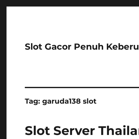
Slot Gacor Penuh Keber
Tag:
garuda138 slot
Slot Server Thail