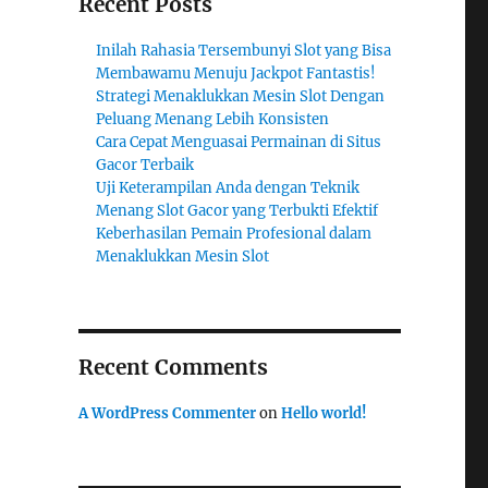
Recent Posts
Inilah Rahasia Tersembunyi Slot yang Bisa
Membawamu Menuju Jackpot Fantastis!
Strategi Menaklukkan Mesin Slot Dengan
Peluang Menang Lebih Konsisten
Cara Cepat Menguasai Permainan di Situs
Gacor Terbaik
Uji Keterampilan Anda dengan Teknik
Menang Slot Gacor yang Terbukti Efektif
Keberhasilan Pemain Profesional dalam
Menaklukkan Mesin Slot
Recent Comments
A WordPress Commenter
on
Hello world!