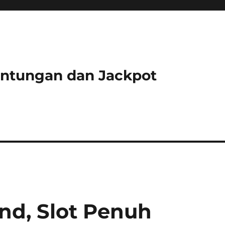
untungan dan Jackpot
and, Slot Penuh