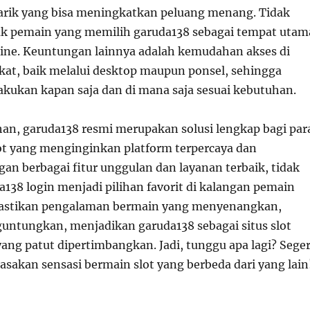
rik yang bisa meningkatkan peluang menang. Tidak
ak pemain yang memilih garuda138 sebagai tempat utam
line. Keuntungan lainnya adalah kemudahan akses di
kat, baik melalui desktop maupun ponsel, sehingga
lakukan kapan saja dan di mana saja sesuai kebutuhan.
han, garuda138 resmi merupakan solusi lengkap bagi par
ot yang menginginkan platform terpercaya dan
gan berbagai fitur unggulan dan layanan terbaik, tidak
a138 login menjadi pilihan favorit di kalangan pemain
astikan pengalaman bermain yang menyenangkan,
ntungkan, menjadikan garuda138 sebagai situs slot
yang patut dipertimbangkan. Jadi, tunggu apa lagi? Sege
asakan sensasi bermain slot yang berbeda dari yang lain