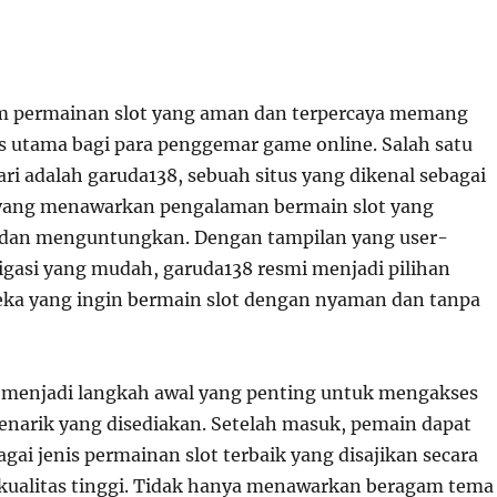
rm permainan slot yang aman dan terpercaya memang
as utama bagi para penggemar game online. Salah satu
ri adalah garuda138, sebuah situs yang dikenal sebagai
 yang menawarkan pengalaman bermain slot yang
an menguntungkan. Dengan tampilan yang user-
vigasi yang mudah, garuda138 resmi menjadi pilihan
ka yang ingin bermain slot dengan nyaman dan tanpa
 menjadi langkah awal yang penting untuk mengakses
menarik yang disediakan. Setelah masuk, pemain dapat
ai jenis permainan slot terbaik yang disajikan secara
kualitas tinggi. Tidak hanya menawarkan beragam tema