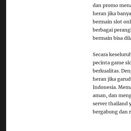
dan promo mena
heran jika bany
bermain slot on
berbagai perang
bermain bisa di
Secara keseluru
pecinta game sl
berkualitas. Den
heran jika garud
Indonesia. Mem
aman, dan mengu
server thailand 
bergabung dan r