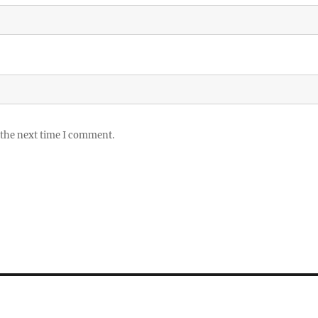
 the next time I comment.