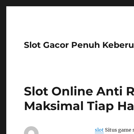
Slot Gacor Penuh Keber
Slot Online Anti 
Maksimal Tiap Ha
slot
Situs game s