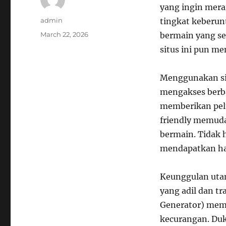
yang ingin mera
Author
admin
tingkat keberu
Posted
March 22, 2026
bermain yang s
on
situs ini pun me
Menggunakan si
mengakses berba
memberikan pelu
friendly memud
bermain. Tidak h
mendapatkan ha
Keunggulan utam
yang adil dan 
Generator) mema
kecurangan. Du