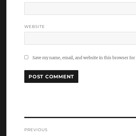
WEBSITE
Save my name, email, and website in this browser for
Post
PREVIOUS