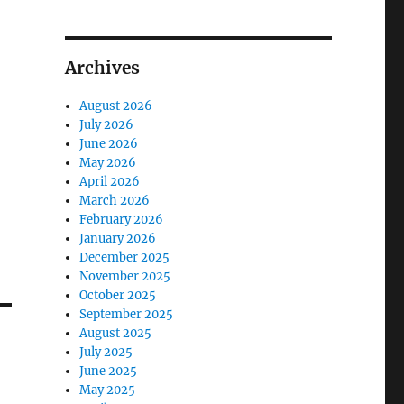
Archives
August 2026
July 2026
June 2026
May 2026
April 2026
March 2026
February 2026
January 2026
December 2025
November 2025
October 2025
September 2025
August 2025
July 2025
June 2025
May 2025