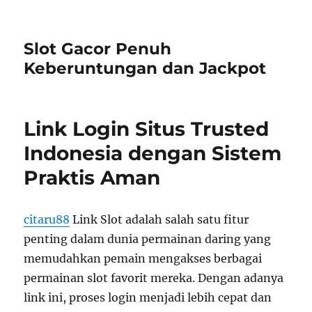
Slot Gacor Penuh
Keberuntungan dan Jackpot
Link Login Situs Trusted
Indonesia dengan Sistem
Praktis Aman
citaru88
Link Slot adalah salah satu fitur
penting dalam dunia permainan daring yang
memudahkan pemain mengakses berbagai
permainan slot favorit mereka. Dengan adanya
link ini, proses login menjadi lebih cepat dan