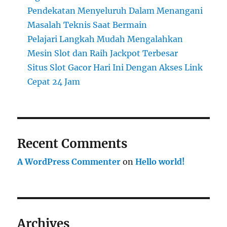
Pendekatan Menyeluruh Dalam Menangani
Masalah Teknis Saat Bermain
Pelajari Langkah Mudah Mengalahkan
Mesin Slot dan Raih Jackpot Terbesar
Situs Slot Gacor Hari Ini Dengan Akses Link
Cepat 24 Jam
Recent Comments
A WordPress Commenter
on
Hello world!
Archives