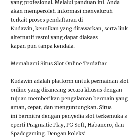
yang profesional. Melalui panduan ini, Anda
akan memperoleh informasi menyeluruh
terkait proses pendaftaran di
Kudawin, keunikan yang ditawarkan, serta link
alternatif resmi yang dapat diakses
kapan pun tanpa kendala.
Memahami Situs Slot Online Terdaftar
Kudawin adalah platform untuk permainan slot
online yang dirancang secara khusus dengan
tujuan memberikan pengalaman bermain yang
aman, cepat, dan menguntungkan. Situs
ini bermitra dengan penyedia slot terkemuka s
eperti Pragmatic Play, PG Soft, Habanero, dan
Spadegaming. Dengan koleksi