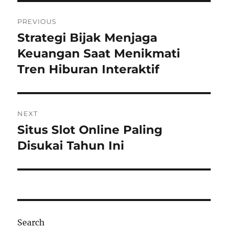
Post
PREVIOUS
navigation
Strategi Bijak Menjaga
Previous
post:
Keuangan Saat Menikmati
Tren Hiburan Interaktif
NEXT
Situs Slot Online Paling
Next
post:
Disukai Tahun Ini
Search