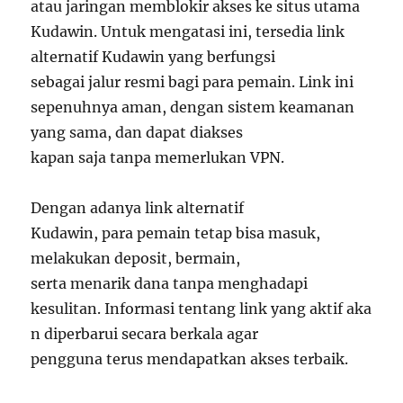
atau jaringan memblokir akses ke situs utama
Kudawin. Untuk mengatasi ini, tersedia link
alternatif Kudawin yang berfungsi
sebagai jalur resmi bagi para pemain. Link ini
sepenuhnya aman, dengan sistem keamanan
yang sama, dan dapat diakses
kapan saja tanpa memerlukan VPN.
Dengan adanya link alternatif
Kudawin, para pemain tetap bisa masuk,
melakukan deposit, bermain,
serta menarik dana tanpa menghadapi
kesulitan. Informasi tentang link yang aktif aka
n diperbarui secara berkala agar
pengguna terus mendapatkan akses terbaik.