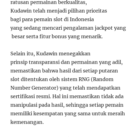
ratusan permainan berkualitas,
Kudawin telah menjadi pilihan prioritas
bagi para pemain slot di Indonesia
yang sedang mencari pengalaman jackpot yang
besar serta fitur bonus yang menarik.
Selain itu, Kudawin menegakkan
prinsip transparansi dan permainan yang adil,
memastikan bahwa hasil dari setiap putaran
slot ditentukan oleh sistem RNG (Random
Number Generator) yang telah mendapatkan
sertifikasi resmi. Hal ini memastikan tidak ada
manipulasi pada hasil, sehingga setiap pemain
memiliki kesempatan yang sama untuk meraih
kemenangan.