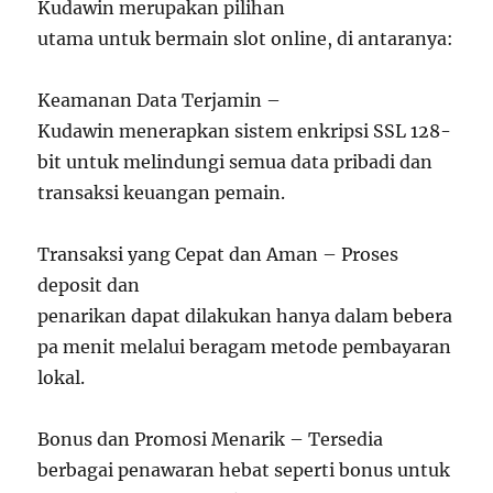
Kudawin merupakan pilihan
utama untuk bermain slot online, di antaranya:
Keamanan Data Terjamin –
Kudawin menerapkan sistem enkripsi SSL 128-
bit untuk melindungi semua data pribadi dan
transaksi keuangan pemain.
Transaksi yang Cepat dan Aman – Proses
deposit dan
penarikan dapat dilakukan hanya dalam bebera
pa menit melalui beragam metode pembayaran
lokal.
Bonus dan Promosi Menarik – Tersedia
berbagai penawaran hebat seperti bonus untuk