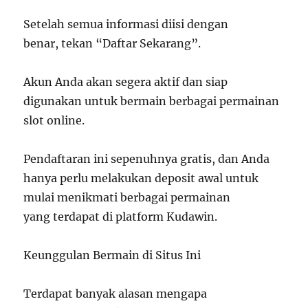
Setelah semua informasi diisi dengan
benar, tekan “Daftar Sekarang”.
Akun Anda akan segera aktif dan siap
digunakan untuk bermain berbagai permainan
slot online.
Pendaftaran ini sepenuhnya gratis, dan Anda
hanya perlu melakukan deposit awal untuk
mulai menikmati berbagai permainan
yang terdapat di platform Kudawin.
Keunggulan Bermain di Situs Ini
Terdapat banyak alasan mengapa