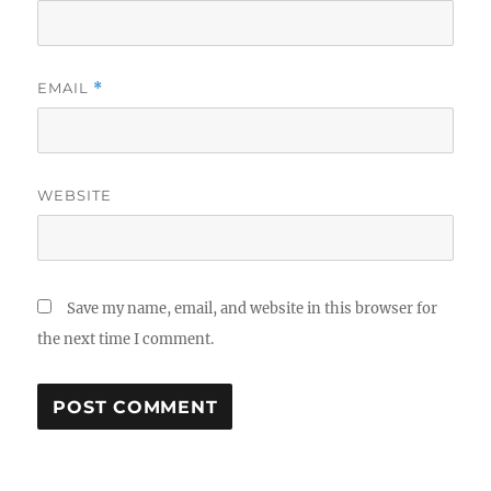
EMAIL
*
WEBSITE
Save my name, email, and website in this browser for
the next time I comment.