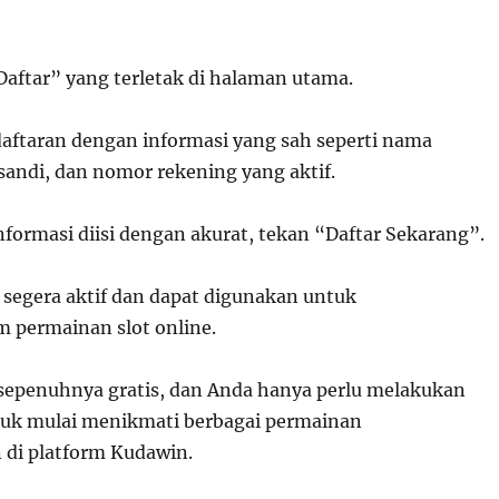
aftar” yang terletak di halaman utama.
ndaftaran dengan informasi yang sah seperti nama
sandi, dan nomor rekening yang aktif.
nformasi diisi dengan akurat, tekan “Daftar Sekarang”.
segera aktif dan dapat digunakan untuk
 permainan slot online.
 sepenuhnya gratis, dan Anda hanya perlu melakukan
tuk mulai menikmati berbagai permainan
 di platform Kudawin.