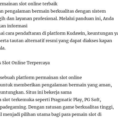
rmainan slot online terbaik
n pengalaman bermain berkualitas dengan sistem
h dan layanan profesional. Melalui panduan ini, Anda
an informasi
i cara pendaftaran di platform Kudawin, keuntungan y
erta tautan alternatif resmi yang dapat diakses kapan
la.
Slot Online Terpercaya
sebuah platform permainan slot online
n untuk memberikan pengalaman bermain yang aman,
untungkan. Situs ini bekerja sama
slot terkemuka seperti Pragmatic Play, PG Soft,
padegaming. Dengan ratusan game berkualitas tinggi,
 menjadi pilihan utama bagi para pemain slot di