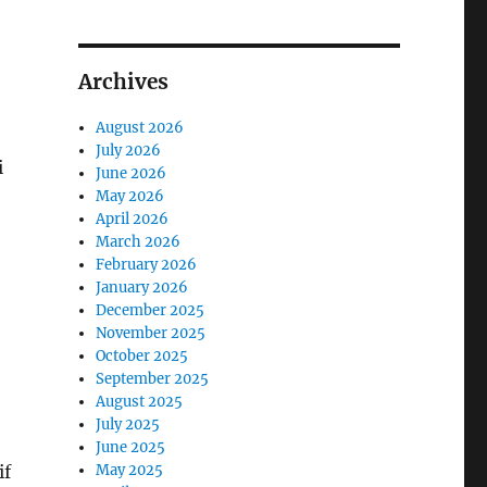
Archives
August 2026
July 2026
i
June 2026
May 2026
April 2026
March 2026
February 2026
January 2026
December 2025
November 2025
October 2025
September 2025
August 2025
July 2025
June 2025
if
May 2025