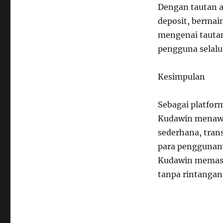
Dengan tautan a
deposit, bermain
mengenai tautan 
pengguna selalu
Kesimpulan
Sebagai platform
Kudawin menawa
sederhana, tran
para penggunanya
Kudawin memasti
tanpa rintangan