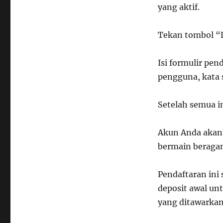
yang aktif.
Tekan tombol “D
Isi formulir pe
pengguna, kata 
Setelah semua i
Akun Anda akan 
bermain beragam
Pendaftaran ini
deposit awal un
yang ditawarkan