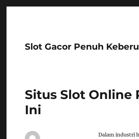
Slot Gacor Penuh Keber
Situs Slot Online
Ini
Dalam industri h