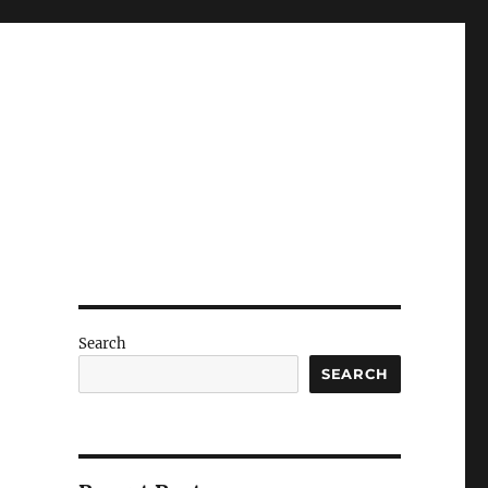
Search
SEARCH