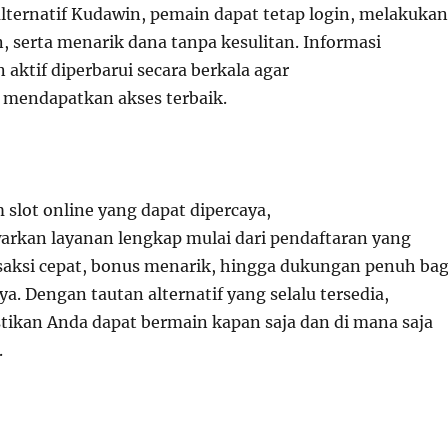
lternatif Kudawin, pemain dapat tetap login, melakukan
, serta menarik dana tanpa kesulitan. Informasi
aktif diperbarui secara berkala agar
 mendapatkan akses terbaik.
 slot online yang dapat dipercaya,
rkan layanan lengkap mulai dari pendaftaran yang
saksi cepat, bonus menarik, hingga dukungan penuh bag
. Dengan tautan alternatif yang selalu tersedia,
kan Anda dapat bermain kapan saja dan di mana saja
.