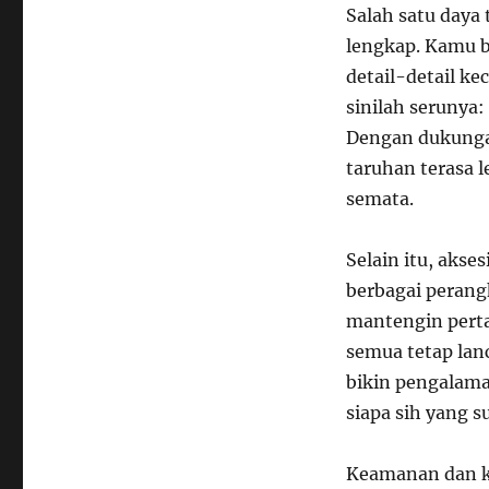
Salah satu daya 
lengkap. Kamu bi
detail-detail ke
sinilah serunya:
Dengan dukungan
taruhan terasa 
semata.
Selain itu, akses
berbagai perang
mantengin perta
semua tetap lanc
bikin pengalama
siapa sih yang s
Keamanan dan ke