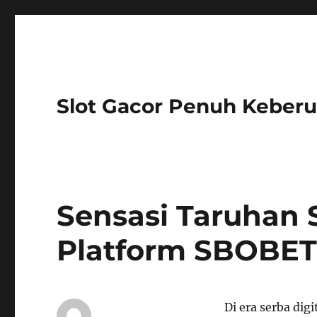
Slot Gacor Penuh Keber
Sensasi Taruhan 
Platform SBOBET 
Di era serba dig