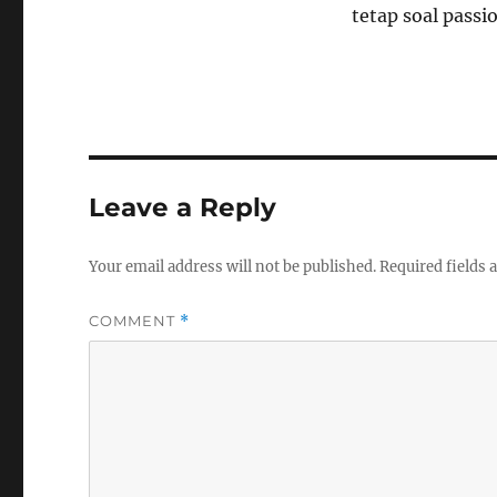
tetap soal passi
Leave a Reply
Your email address will not be published.
Required fields
COMMENT
*