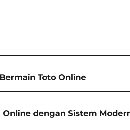
 Bermain Toto Online
l Online dengan Sistem Moder