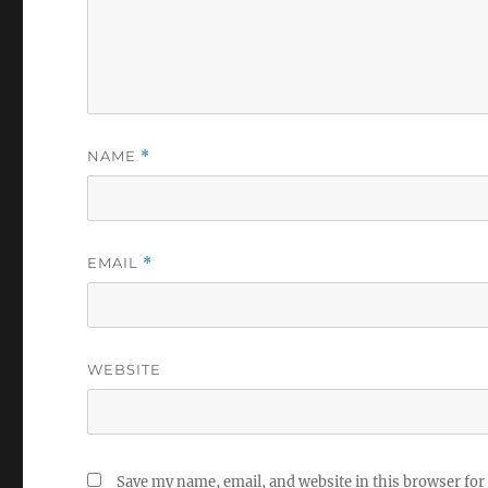
NAME
*
EMAIL
*
WEBSITE
Save my name, email, and website in this browser for