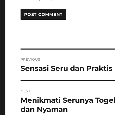
Post
PREVIOUS
navigation
Sensasi Seru dan Praktis
Previous
post:
NEXT
Menikmati Serunya Toge
Next
post:
dan Nyaman