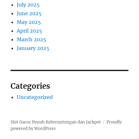
July 2025
June 2025
May 2025
April 2025
March 2025
January 2025
Categories
Uncategorized
Slot Gacor Penuh Keberuntungan dan Jackpot
Proudly
powered by WordPress