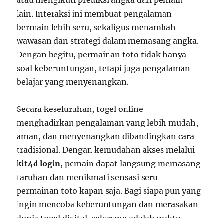
atau mengikuti prediksi angka dari pemain
lain. Interaksi ini membuat pengalaman
bermain lebih seru, sekaligus menambah
wawasan dan strategi dalam memasang angka.
Dengan begitu, permainan toto tidak hanya
soal keberuntungan, tetapi juga pengalaman
belajar yang menyenangkan.
Secara keseluruhan, togel online
menghadirkan pengalaman yang lebih mudah,
aman, dan menyenangkan dibandingkan cara
tradisional. Dengan kemudahan akses melalui
kit4d login
, pemain dapat langsung memasang
taruhan dan menikmati sensasi seru
permainan toto kapan saja. Bagi siapa pun yang
ingin mencoba keberuntungan dan merasakan