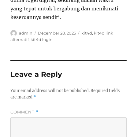
dunia togel digital, sekarang adalah waktu
yang tepat untuk bergabung dan menikmati
keseruannya sendiri.
Author
Posted
Tags
admin
December 28, 2025
kit4d
,
kit4d link
on
alternatif
,
kit4d login
Leave a Reply
Your email address will not be published.
Required fields
are marked
*
COMMENT
*