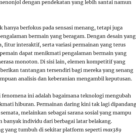
enonjol dengan pendekatan yang lebih santai namun
ak hanya berfokus pada sensasi menang, tetapi juga
engalaman bermain yang beragam. Dengan desain yang
fitur interaktif, serta variasi permainan yang terus
a pemain dapat menikmati pengalaman bermain yang
erasa monoton. Di sisi lain, elemen kompetitif yang
erikan tantangan tersendiri bagi mereka yang senang
puan analisis dan keberanian mengambil keputusan.
i fenomena ini adalah bagaimana teknologi mengubah
kmati hiburan. Permainan daring kini tak lagi dipandan
n semata, melainkan sebagai sarana sosial yang mampu
anyak individu dari berbagai latar belakang.
g yang tumbuh di sekitar platform seperti
max389