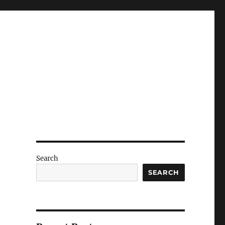
Search
n
SEARCH