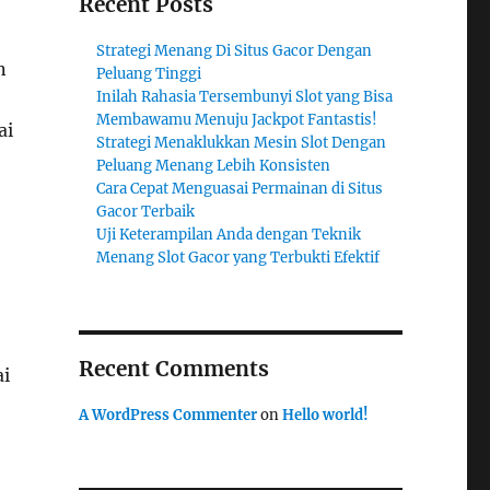
Recent Posts
Strategi Menang Di Situs Gacor Dengan
n
Peluang Tinggi
Inilah Rahasia Tersembunyi Slot yang Bisa
Membawamu Menuju Jackpot Fantastis!
ai
Strategi Menaklukkan Mesin Slot Dengan
Peluang Menang Lebih Konsisten
Cara Cepat Menguasai Permainan di Situs
Gacor Terbaik
Uji Keterampilan Anda dengan Teknik
Menang Slot Gacor yang Terbukti Efektif
Recent Comments
i
A WordPress Commenter
on
Hello world!