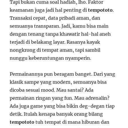
Tapi bukan cuma soal hadiah, lho. Faktor
keamanan juga jadi hal penting di
tempototo
.
Transaksi cepat, data pribadi aman, dan
semuanya transparan. Jadi, kamu bisa main
dengan tenang tanpa khawatir hal-hal aneh
terjadi di belakang layar. Rasanya kayak
nongkrong di tempat aman, tapi sambil
nunggu keberuntungan nyamperin.
Permainannya pun beragam banget. Dari yang
klasik sampe yang modern, semuanya bisa
dicoba sesuai mood. Mau santai? Ada
permainan ringan yang fun. Mau adrenalin?
Ada juga game yang bisa bikin deg-degan tiap
detik. Itulah kenapa banyak orang bilang
tempototo
tuh tempat di mana hiburan dan