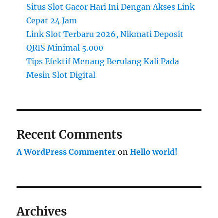
Situs Slot Gacor Hari Ini Dengan Akses Link
Cepat 24 Jam
Link Slot Terbaru 2026, Nikmati Deposit
QRIS Minimal 5.000
Tips Efektif Menang Berulang Kali Pada
Mesin Slot Digital
Recent Comments
A WordPress Commenter
on
Hello world!
Archives