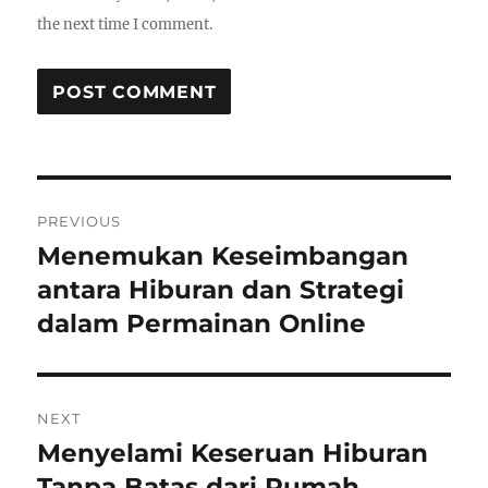
the next time I comment.
Post
PREVIOUS
navigation
Menemukan Keseimbangan
Previous
post:
antara Hiburan dan Strategi
dalam Permainan Online
NEXT
Menyelami Keseruan Hiburan
Next
post:
Tanpa Batas dari Rumah