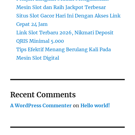
Mesin Slot dan Raih Jackpot Terbesar
Situs Slot Gacor Hari Ini Dengan Akses Link
Cepat 24 Jam
Link Slot Terbaru 2026, Nikmati Deposit
QRIS Minimal 5.000
Tips Efektif Menang Berulang Kali Pada
Mesin Slot Digital
Recent Comments
A WordPress Commenter
on
Hello world!