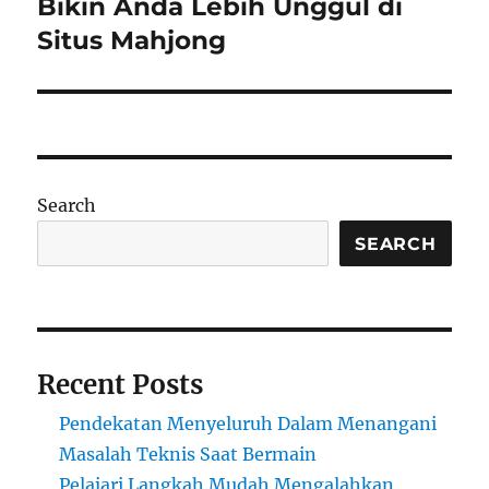
post:
Bikin Anda Lebih Unggul di
Situs Mahjong
Search
SEARCH
Recent Posts
Pendekatan Menyeluruh Dalam Menangani
Masalah Teknis Saat Bermain
Pelajari Langkah Mudah Mengalahkan