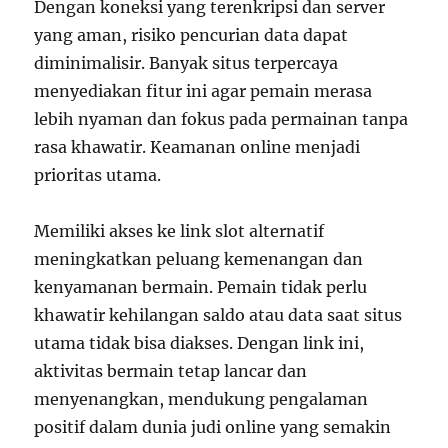
Dengan koneksi yang terenkripsi dan server
yang aman, risiko pencurian data dapat
diminimalisir. Banyak situs terpercaya
menyediakan fitur ini agar pemain merasa
lebih nyaman dan fokus pada permainan tanpa
rasa khawatir. Keamanan online menjadi
prioritas utama.
Memiliki akses ke link slot alternatif
meningkatkan peluang kemenangan dan
kenyamanan bermain. Pemain tidak perlu
khawatir kehilangan saldo atau data saat situs
utama tidak bisa diakses. Dengan link ini,
aktivitas bermain tetap lancar dan
menyenangkan, mendukung pengalaman
positif dalam dunia judi online yang semakin