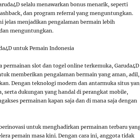
 Garuda4D selalu menawarkan bonus menarik, seperti
cashback, dan program referral yang menguntungkan.
i jelas menjadikan pengalaman bermain lebih
dan menguntungkan.
a4D untuk Pemain Indonesia
a permainan slot dan togel online terkemuka, Garuda4D
tuk memberikan pengalaman bermain yang aman, adil,
an. Dengan teknologi modern dan antarmuka situs yan
 serta dukungan yang handal di perangkat mobile,
gakses permainan kapan saja dan di mana saja dengan
berinovasi untuk menghadirkan permainan terbaru yan
lera pemain masa kini. Dengan cara ini, anggota tidak