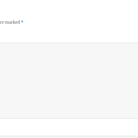
 are marked
*