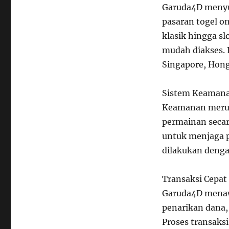
Garuda4D menyu
pasaran togel on
klasik hingga s
mudah diakses. D
Singapore, Hong
Sistem Keamana
Keamanan merup
permainan secar
untuk menjaga p
dilakukan denga
Transaksi Cepa
Garuda4D menaw
penarikan dana, 
Proses transaks