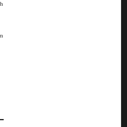
ah
an