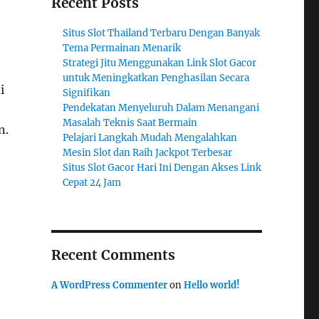
Recent Posts
Situs Slot Thailand Terbaru Dengan Banyak
Tema Permainan Menarik
Strategi Jitu Menggunakan Link Slot Gacor
untuk Meningkatkan Penghasilan Secara
i
Signifikan
Pendekatan Menyeluruh Dalam Menangani
Masalah Teknis Saat Bermain
n.
Pelajari Langkah Mudah Mengalahkan
Mesin Slot dan Raih Jackpot Terbesar
Situs Slot Gacor Hari Ini Dengan Akses Link
Cepat 24 Jam
Recent Comments
A WordPress Commenter
on
Hello world!