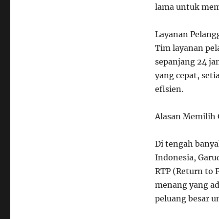
lama untuk mem
Layanan Pelangg
Tim layanan pel
sepanjang 24 ja
yang cepat, set
efisien.
Alasan Memilih 
Di tengah banyak
Indonesia, Garu
RTP (Return to 
menang yang adi
peluang besar u