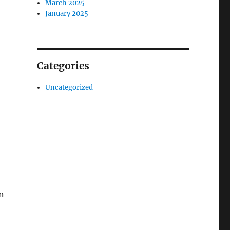
March 2025
January 2025
Categories
Uncategorized
n
n