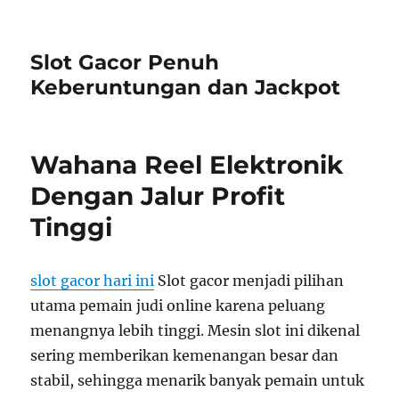
Slot Gacor Penuh
Keberuntungan dan Jackpot
Wahana Reel Elektronik
Dengan Jalur Profit
Tinggi
slot gacor hari ini
Slot gacor menjadi pilihan
utama pemain judi online karena peluang
menangnya lebih tinggi. Mesin slot ini dikenal
sering memberikan kemenangan besar dan
stabil, sehingga menarik banyak pemain untuk