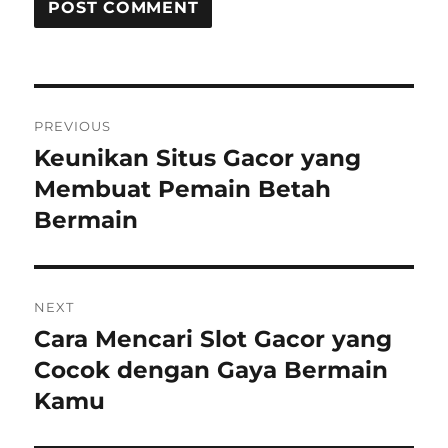
Post
PREVIOUS
navigation
Keunikan Situs Gacor yang
Previous
post:
Membuat Pemain Betah
Bermain
NEXT
Cara Mencari Slot Gacor yang
Next
post:
Cocok dengan Gaya Bermain
Kamu