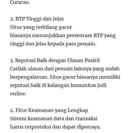
Curacao.
2. RTP Tinggi dan Jelas
Situs yang terbilang gacor
biasanya menunjukkan persentase RTP yang
tinggi dan jelas kepada para pemain.
3. Reputasi Baik dengan Ulasan Positif
Carilah ulasan dari pemain lainnya yang sudah
berpengalaman. Situs gacor biasanya memiliki
reputasi baik di kalangan komunitas judi
online.
4. Fitur Keamanan yang Lengkap
Sistem keamanan data dan transaksi
harus terproteksi dan dapat dipercaya.