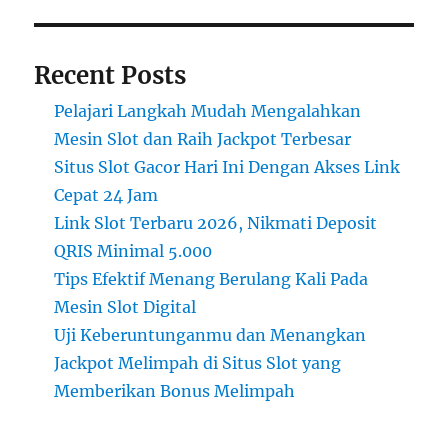
Recent Posts
Pelajari Langkah Mudah Mengalahkan
Mesin Slot dan Raih Jackpot Terbesar
Situs Slot Gacor Hari Ini Dengan Akses Link
Cepat 24 Jam
Link Slot Terbaru 2026, Nikmati Deposit
QRIS Minimal 5.000
Tips Efektif Menang Berulang Kali Pada
Mesin Slot Digital
Uji Keberuntunganmu dan Menangkan
Jackpot Melimpah di Situs Slot yang
Memberikan Bonus Melimpah