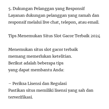
5. Dukungan Pelanggan yang Responsif
Layanan dukungan pelanggan yang ramah dan
responsif melalui live chat, telepon, atau email.
Tips Menemukan Situs Slot Gacor Terbaik 2024
Menemukan situs slot gacor terbaik
memang memerlukan ketelitian.
Berikut adalah beberapa tips
yang dapat membantu Anda:
– Periksa Lisensi dan Regulasi
Pastikan situs memiliki lisensi yang sah dan
terverifikasi.