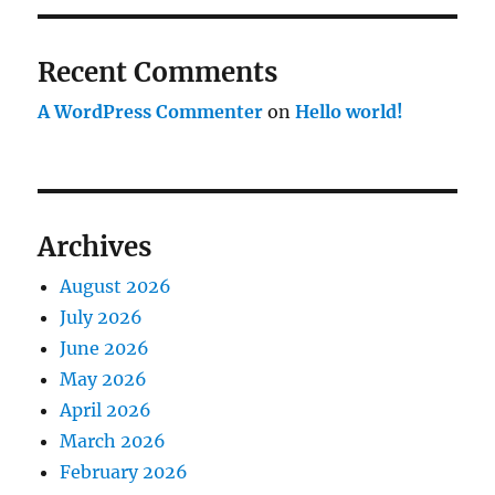
Recent Comments
A WordPress Commenter
on
Hello world!
Archives
August 2026
July 2026
June 2026
May 2026
April 2026
March 2026
February 2026