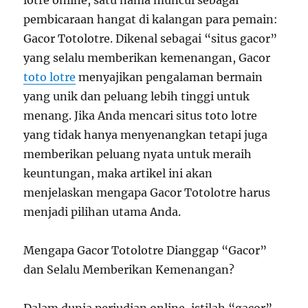
lotre online, satu nama muncul sebagai
pembicaraan hangat di kalangan para pemain:
Gacor Totolotre. Dikenal sebagai “situs gacor”
yang selalu memberikan kemenangan, Gacor
toto lotre
menyajikan pengalaman bermain
yang unik dan peluang lebih tinggi untuk
menang. Jika Anda mencari situs toto lotre
yang tidak hanya menyenangkan tetapi juga
memberikan peluang nyata untuk meraih
keuntungan, maka artikel ini akan
menjelaskan mengapa Gacor Totolotre harus
menjadi pilihan utama Anda.
Mengapa Gacor Totolotre Dianggap “Gacor”
dan Selalu Memberikan Kemenangan?