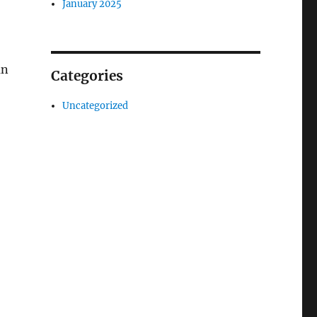
January 2025
an
Categories
Uncategorized