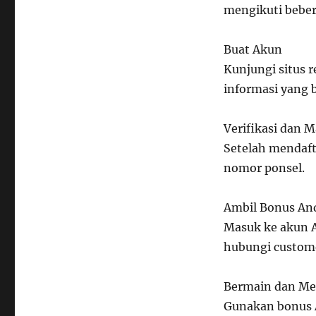
mengikuti bebe
Buat Akun
Kunjungi situs 
informasi yang 
Verifikasi dan 
Setelah mendafta
nomor ponsel.
Ambil Bonus An
Masuk ke akun A
hubungi custome
Bermain dan M
Gunakan bonus A