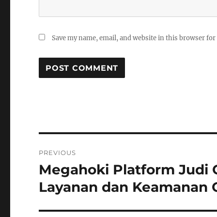
Save my name, email, and website in this browser for
Post
PREVIOUS
navigation
Megahoki Platform Judi 
Previous
post:
Layanan dan Keamanan 