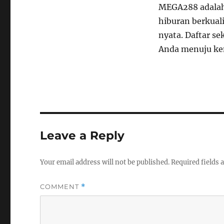
MEGA288 adalah
hiburan berkual
nyata. Daftar se
Anda menuju k
Leave a Reply
Your email address will not be published.
Required fields
COMMENT
*