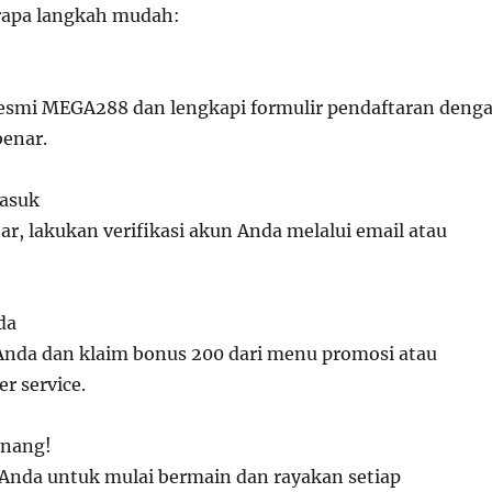
rapa langkah mudah:
resmi MEGA288 dan lengkapi formulir pendaftaran deng
benar.
Masuk
r, lakukan verifikasi akun Anda melalui email atau
da
nda dan klaim bonus 200 dari menu promosi atau
r service.
enang!
nda untuk mulai bermain dan rayakan setiap