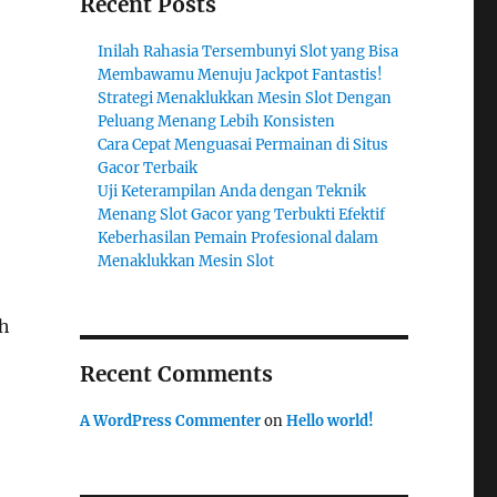
Recent Posts
Inilah Rahasia Tersembunyi Slot yang Bisa
Membawamu Menuju Jackpot Fantastis!
Strategi Menaklukkan Mesin Slot Dengan
Peluang Menang Lebih Konsisten
Cara Cepat Menguasai Permainan di Situs
Gacor Terbaik
Uji Keterampilan Anda dengan Teknik
Menang Slot Gacor yang Terbukti Efektif
Keberhasilan Pemain Profesional dalam
Menaklukkan Mesin Slot
h
Recent Comments
A WordPress Commenter
on
Hello world!