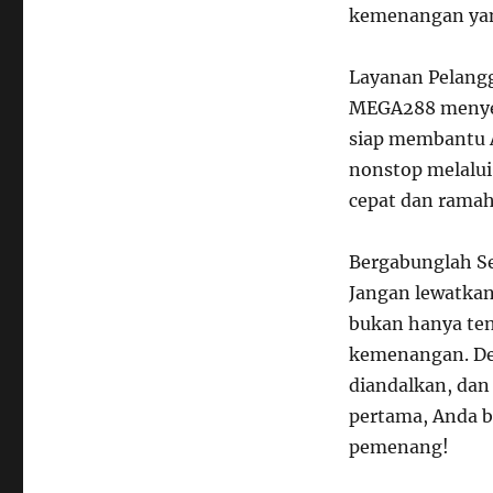
kemenangan yan
Layanan Pelang
MEGA288 menyedi
siap membantu A
nonstop melalui
cepat dan ramah
Bergabunglah Se
Jangan lewatka
bukan hanya ten
kemenangan. De
diandalkan, dan
pertama, Anda 
pemenang!