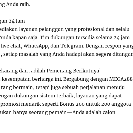
g Anda raih.
gan 24 Jam
akan layanan pelanggan yang profesional dan selalu
nda kapan saja. Tim dukungan tersedia selama 24 jam
 live chat, WhatsApp, dan Telegram. Dengan respon yan
, setiap masalah yang Anda hadapi akan segera ditangan
karang dan Jadilah Pemenang Berikutnya!
n kesempatan berharga ini. Bergabung dengan MEGA288
tang bermain, tetapi juga sebuah perjalanan menuju
ngan dukungan sistem terbaik, layanan yang dapat
 promosi menarik seperti Bonus 200 untuk 200 anggota
bukan hanya seorang pemain—Anda adalah calon