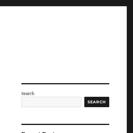
Search
SEARCH