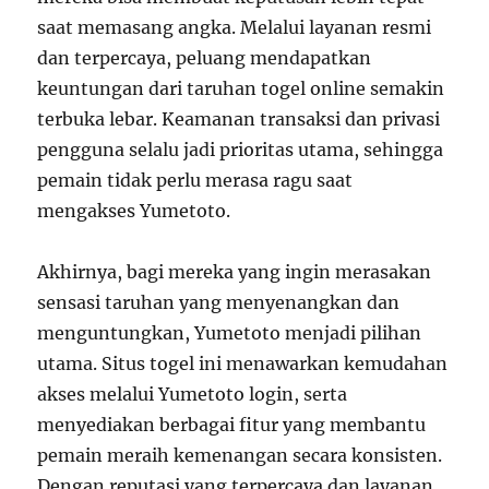
saat memasang angka. Melalui layanan resmi
dan terpercaya, peluang mendapatkan
keuntungan dari taruhan togel online semakin
terbuka lebar. Keamanan transaksi dan privasi
pengguna selalu jadi prioritas utama, sehingga
pemain tidak perlu merasa ragu saat
mengakses Yumetoto.
Akhirnya, bagi mereka yang ingin merasakan
sensasi taruhan yang menyenangkan dan
menguntungkan, Yumetoto menjadi pilihan
utama. Situs togel ini menawarkan kemudahan
akses melalui Yumetoto login, serta
menyediakan berbagai fitur yang membantu
pemain meraih kemenangan secara konsisten.
Dengan reputasi yang terpercaya dan layanan