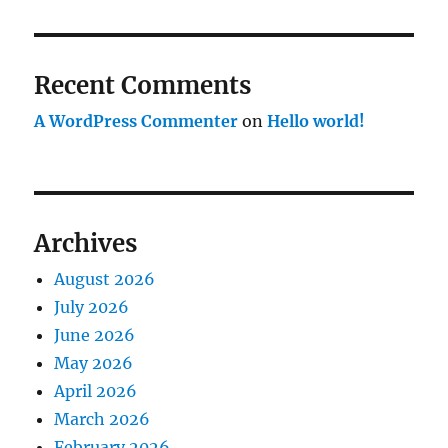
Recent Comments
A WordPress Commenter
on
Hello world!
Archives
August 2026
July 2026
June 2026
May 2026
April 2026
March 2026
February 2026