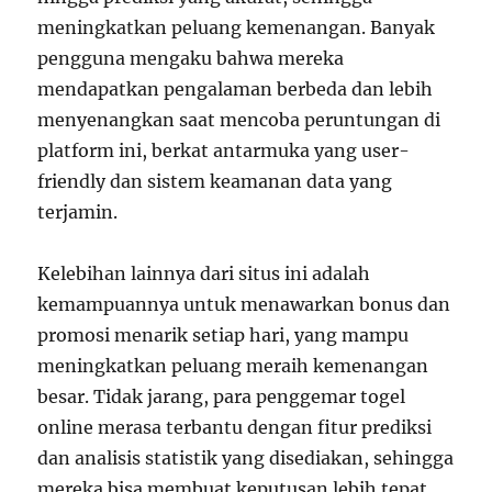
meningkatkan peluang kemenangan. Banyak
pengguna mengaku bahwa mereka
mendapatkan pengalaman berbeda dan lebih
menyenangkan saat mencoba peruntungan di
platform ini, berkat antarmuka yang user-
friendly dan sistem keamanan data yang
terjamin.
Kelebihan lainnya dari situs ini adalah
kemampuannya untuk menawarkan bonus dan
promosi menarik setiap hari, yang mampu
meningkatkan peluang meraih kemenangan
besar. Tidak jarang, para penggemar togel
online merasa terbantu dengan fitur prediksi
dan analisis statistik yang disediakan, sehingga
mereka bisa membuat keputusan lebih tepat