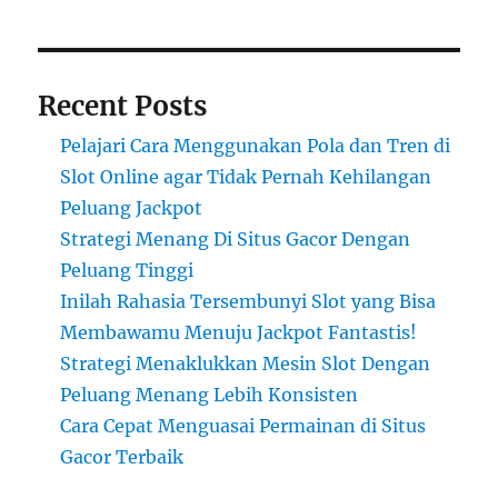
Maksimal
Recent Posts
Pelajari Cara Menggunakan Pola dan Tren di
Slot Online agar Tidak Pernah Kehilangan
Peluang Jackpot
Strategi Menang Di Situs Gacor Dengan
Peluang Tinggi
Inilah Rahasia Tersembunyi Slot yang Bisa
Membawamu Menuju Jackpot Fantastis!
Strategi Menaklukkan Mesin Slot Dengan
Peluang Menang Lebih Konsisten
Cara Cepat Menguasai Permainan di Situs
Gacor Terbaik