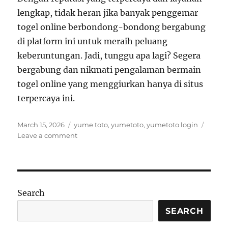
lengkap, tidak heran jika banyak penggemar
togel online berbondong-bondong bergabung
di platform ini untuk meraih peluang
keberuntungan. Jadi, tunggu apa lagi? Segera
bergabung dan nikmati pengalaman bermain
togel online yang menggiurkan hanya di situs
terpercaya ini.
Posted
Tags
March 15, 2026
yume toto
,
yumetoto
,
yumetoto login
on
on
Leave a comment
Buktikan
Keunggulan
Situs
Togel
Online
Search
dengan
Peluang
SEARCH
Menang