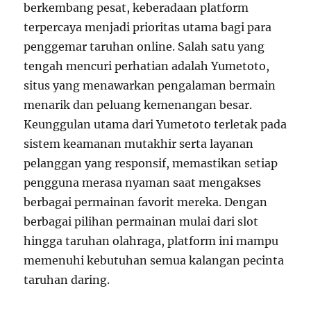
berkembang pesat, keberadaan platform
terpercaya menjadi prioritas utama bagi para
penggemar taruhan online. Salah satu yang
tengah mencuri perhatian adalah Yumetoto,
situs yang menawarkan pengalaman bermain
menarik dan peluang kemenangan besar.
Keunggulan utama dari Yumetoto terletak pada
sistem keamanan mutakhir serta layanan
pelanggan yang responsif, memastikan setiap
pengguna merasa nyaman saat mengakses
berbagai permainan favorit mereka. Dengan
berbagai pilihan permainan mulai dari slot
hingga taruhan olahraga, platform ini mampu
memenuhi kebutuhan semua kalangan pecinta
taruhan daring.