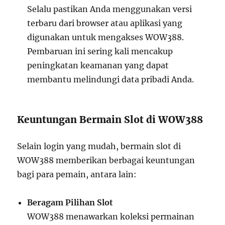
Selalu pastikan Anda menggunakan versi
terbaru dari browser atau aplikasi yang
digunakan untuk mengakses WOW388.
Pembaruan ini sering kali mencakup
peningkatan keamanan yang dapat
membantu melindungi data pribadi Anda.
Keuntungan Bermain Slot di WOW388
Selain login yang mudah, bermain slot di
WOW388 memberikan berbagai keuntungan
bagi para pemain, antara lain:
Beragam Pilihan Slot
WOW388 menawarkan koleksi permainan