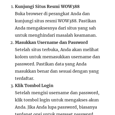
Kunjungi Situs Resmi WOW388
Buka browser di perangkat Anda dan
kunjungi situs resmi WOW388. Pastikan
Anda mengaksesnya dari situs yang sah
untuk menghindari masalah keamanan.
Masukkan Username dan Password
Setelah situs terbuka, Anda akan melihat
kolom untuk memasukkan username dan
password. Pastikan data yang Anda
masukkan benar dan sesuai dengan yang
terdaftar.
Klik Tombol Login
Setelah mengisi username dan password,
klik tombol login untuk mengakses akun
Anda. Jika Anda lupa password, biasanya
terdapat opsi untuk mereset password