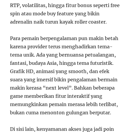
RTP, volatilitas, hingga fitur bonus seperti free
spin atau mode buy feature yang bikin
adrenalin naik turun kayak roller coaster.
Para pemain berpengalaman pun makin betah
karena provider terus menghadirkan tema-
tema unik. Ada yang bernuansa petualangan,
fantasi, budaya Asia, hingga tema futuristik.
Grafik HD, animasi yang smooth, dan efek
suara yang imersif bikin pengalaman bermain
makin kerasa “next level”. Bahkan beberapa
game memberikan fitur interaktif yang
memungkinkan pemain merasa lebih terlibat,
bukan cuma menonton gulungan berputar.
Di sisi lain, kenyamanan akses juga jadi poin