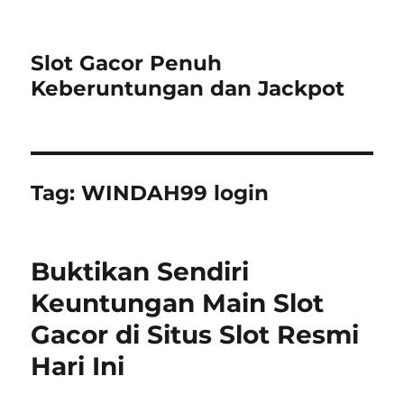
Slot Gacor Penuh
Keberuntungan dan Jackpot
Tag:
WINDAH99 login
Buktikan Sendiri
Keuntungan Main Slot
Gacor di Situs Slot Resmi
Hari Ini