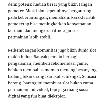
demi potensi hadiah besar yang bikin tangan
gemeter. Meski slot sepenuhnya bergantung
pada keberuntungan, memahami karakteristik
game tetap bisa meningkatkan kenyamanan
bermain dan mengatur ritme agar sesi
permainan lebih stabil.
Perkembangan komunitas juga bikin dunia slot
makin hidup. Banyak pemain berbagi
pengalaman, memberi rekomendasi game,
bahkan membahas momen menang besar yang
kadang bikin orang lain ikut semangat. Sensasi
bareng-bareng ini membuat slot bukan cuma
permainan individual, tapi juga ruang sosial
digital yang fun buat dieksplor.