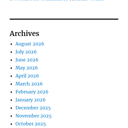
Archives
August 2026
July 2026
June 2026
May 2026
April 2026
March 2026
February 2026
January 2026
December 2025
November 2025
October 2025