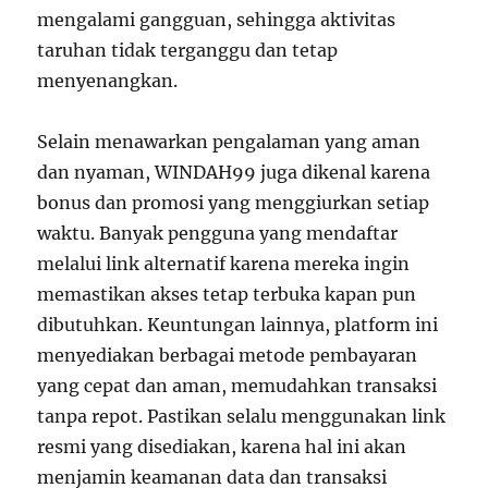
mengalami gangguan, sehingga aktivitas
taruhan tidak terganggu dan tetap
menyenangkan.
Selain menawarkan pengalaman yang aman
dan nyaman, WINDAH99 juga dikenal karena
bonus dan promosi yang menggiurkan setiap
waktu. Banyak pengguna yang mendaftar
melalui link alternatif karena mereka ingin
memastikan akses tetap terbuka kapan pun
dibutuhkan. Keuntungan lainnya, platform ini
menyediakan berbagai metode pembayaran
yang cepat dan aman, memudahkan transaksi
tanpa repot. Pastikan selalu menggunakan link
resmi yang disediakan, karena hal ini akan
menjamin keamanan data dan transaksi