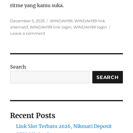
ritme yang kamu suka.
Posted
Tags
December 5, 2025
WINDAH99
,
WINDAH99 link
on
alternatif
,
WINDAH99 link login
,
WINDAH99 login
on
Leave a comment
Pintu
Seru
Menuju
Dunia
Slot
Search
Modern
SEARCH
Recent Posts
Link Slot Terbaru 2026, Nikmati Deposit