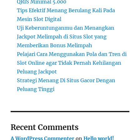
QRIS Minimal 5.000
Tips Efektif Menang Berulang Kali Pada
Mesin Slot Digital
Uji Keberuntunganmu dan Menangkan
Jackpot Melimpah di Situs Slot yang
Memberikan Bonus Melimpah
Pelajari Cara Menggunakan Pola dan Tren di
Slot Online agar Tidak Pernah Kehilangan
Peluang Jackpot
Strategi Menang Di Situs Gacor Dengan
Peluang Tinggi
Recent Comments
A WordPress Commenter
on
Hello world!