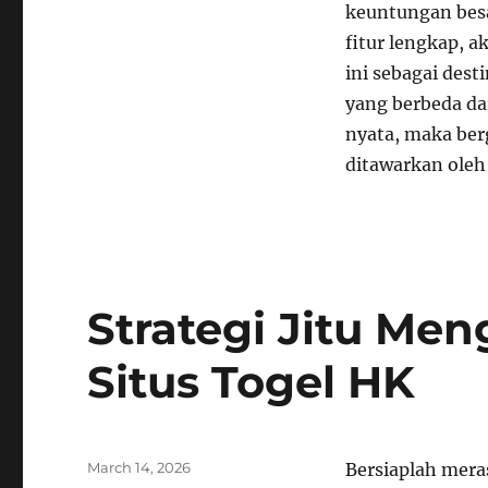
keuntungan besa
fitur lengkap, 
ini sebagai des
yang berbeda da
nyata, maka be
ditawarkan oleh s
Strategi Jitu Me
Situs Togel HK
Posted
March 14, 2026
Bersiaplah mer