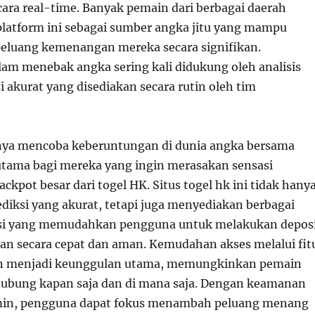
cara real-time. Banyak pemain dari berbagai daerah
atform ini sebagai sumber angka jitu yang mampu
eluang kemenangan mereka secara signifikan.
lam menebak angka sering kali didukung oleh analisis
i akurat yang disediakan secara rutin oleh tim
nya mencoba keberuntungan di dunia angka bersama
rutama bagi mereka yang ingin merasakan sensasi
pot besar dari togel HK. Situs togel hk ini tidak hany
iksi yang akurat, tetapi juga menyediakan berbagai
si yang memudahkan pengguna untuk melakukan depos
n secara cepat dan aman. Kemudahan akses melalui fit
gin menjadi keunggulan utama, memungkinkan pemain
hubung kapan saja dan di mana saja. Dengan keamanan
amin, pengguna dapat fokus menambah peluang menang