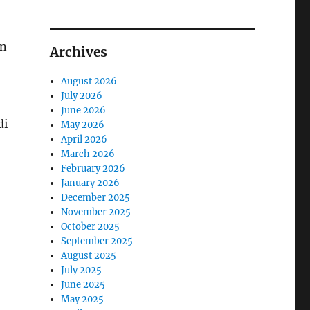
an
Archives
August 2026
July 2026
June 2026
di
May 2026
April 2026
March 2026
February 2026
January 2026
December 2025
November 2025
October 2025
September 2025
August 2025
July 2025
June 2025
May 2025