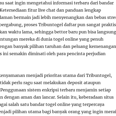
au saat ingin mengetahui informasi terbaru dari bandar
. Ketersediaan fitur live chat dan panduan lengkap
aman bermain jadi lebih menyenangkan dan bebas stre
bergabung, proses Tribuntogel daftar pun sangat praktis
an waktu lama, sehingga bettor baru pun bisa langsun
tungan mereka di dunia togel online yang penuh
Dengan banyak pilihan taruhan dan peluang kemenanga
us ini semakin diminati oleh para pencinta perjudian
nyamanan menjadi prioritas utama dari Tribuntogel,
 tidak perlu ragu saat melakukan deposit ataupun
 Penggunaan sistem enkripsi terbaru menjamin setiap
an dengan aman dan lancar. Selain itu, keberadaan situs
gai salah satu bandar togel online yang terpercaya
adi pilihan utama bagi banyak orang yang ingin mera