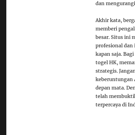
dan mengurangi 
Akhir kata, ber
memberi pengal
besar. Situs in
profesional dan 
kapan saja. Bag
togel HK, meman
strategis. Jang
keberuntungan 
depan mata. Den
telah membuktika
terpercaya di In