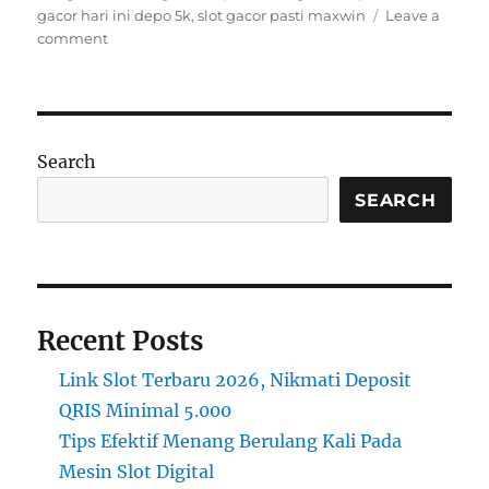
gacor hari ini depo 5k
,
slot gacor pasti maxwin
Leave a
on
comment
Slot
Gacor
yang
Memberi
Profit
Search
Lebih
Aman
SEARCH
Recent Posts
Link Slot Terbaru 2026, Nikmati Deposit
QRIS Minimal 5.000
Tips Efektif Menang Berulang Kali Pada
Mesin Slot Digital