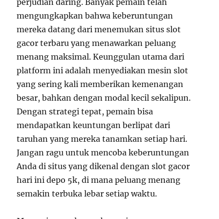
perjudian daring. Banyak pemain telah
mengungkapkan bahwa keberuntungan
mereka datang dari menemukan situs slot
gacor terbaru yang menawarkan peluang
menang maksimal. Keunggulan utama dari
platform ini adalah menyediakan mesin slot
yang sering kali memberikan kemenangan
besar, bahkan dengan modal kecil sekalipun.
Dengan strategi tepat, pemain bisa
mendapatkan keuntungan berlipat dari
taruhan yang mereka tanamkan setiap hari.
Jangan ragu untuk mencoba keberuntungan
Anda di situs yang dikenal dengan slot gacor
hari ini depo 5k, di mana peluang menang
semakin terbuka lebar setiap waktu.