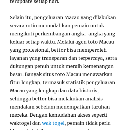
terupdate setiap hari.
Selain itu, pengeluaran Macau yang dilakukan
secara rutin memudahkan pemain untuk
mengikuti perkembangan angka-angka yang
keluar setiap waktu. Melalui agen toto Macau
yang profesional, bettor bisa memperoleh
layanan yang transparan dan terpercaya, serta
dukungan penuh untuk meraih kemenangan
besar. Banyak situs toto Macau menawarkan
fitur lengkap, termasuk statistik pengeluaran
Macau yang lengkap dan data historis,
sehingga bettor bisa melakukan analisis
mendalam sebelum menempatkan taruhan
mereka. Dengan kemudahan akses seperti
waktogel dan
wak togel
, pemain tidak perlu