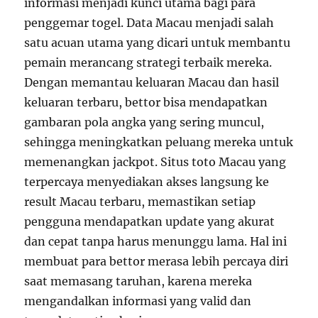
informasi menjadi kunci utama bagi para
penggemar togel. Data Macau menjadi salah
satu acuan utama yang dicari untuk membantu
pemain merancang strategi terbaik mereka.
Dengan memantau keluaran Macau dan hasil
keluaran terbaru, bettor bisa mendapatkan
gambaran pola angka yang sering muncul,
sehingga meningkatkan peluang mereka untuk
memenangkan jackpot. Situs toto Macau yang
terpercaya menyediakan akses langsung ke
result Macau terbaru, memastikan setiap
pengguna mendapatkan update yang akurat
dan cepat tanpa harus menunggu lama. Hal ini
membuat para bettor merasa lebih percaya diri
saat memasang taruhan, karena mereka
mengandalkan informasi yang valid dan