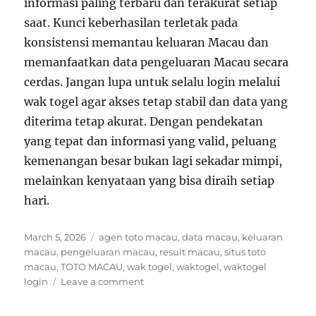
informasi paling terbaru dan terakurat setiap
saat. Kunci keberhasilan terletak pada
konsistensi memantau keluaran Macau dan
memanfaatkan data pengeluaran Macau secara
cerdas. Jangan lupa untuk selalu login melalui
wak togel agar akses tetap stabil dan data yang
diterima tetap akurat. Dengan pendekatan
yang tepat dan informasi yang valid, peluang
kemenangan besar bukan lagi sekadar mimpi,
melainkan kenyataan yang bisa diraih setiap
hari.
Posted
Tags
March 5, 2026
agen toto macau
,
data macau
,
keluaran
on
macau
,
pengeluaran macau
,
result macau
,
situs toto
macau
,
TOTO MACAU
,
wak togel
,
waktogel
,
waktogel
on
login
Leave a comment
Strategi
Toto