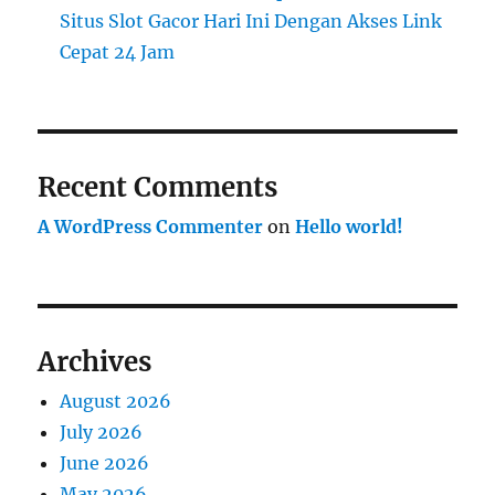
Situs Slot Gacor Hari Ini Dengan Akses Link
Cepat 24 Jam
Recent Comments
A WordPress Commenter
on
Hello world!
Archives
August 2026
July 2026
June 2026
May 2026