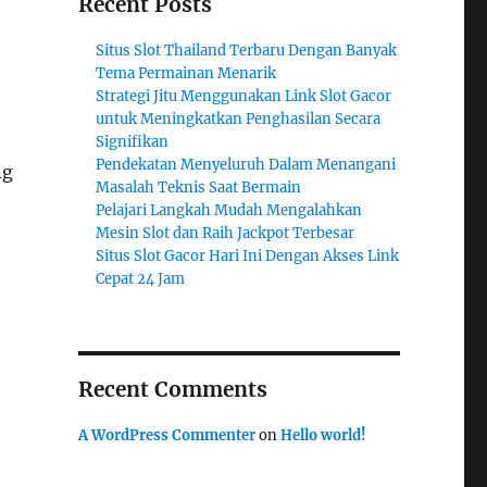
Recent Posts
Situs Slot Thailand Terbaru Dengan Banyak
Tema Permainan Menarik
Strategi Jitu Menggunakan Link Slot Gacor
untuk Meningkatkan Penghasilan Secara
Signifikan
Pendekatan Menyeluruh Dalam Menangani
ng
Masalah Teknis Saat Bermain
Pelajari Langkah Mudah Mengalahkan
Mesin Slot dan Raih Jackpot Terbesar
Situs Slot Gacor Hari Ini Dengan Akses Link
Cepat 24 Jam
Recent Comments
A WordPress Commenter
on
Hello world!