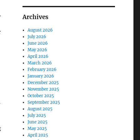
.
Archives
August 2026
r
July 2026
June 2026
May 2026
April 2026
March 2026
February 2026
January 2026
December 2025
November 2025
October 2025
n
September 2025
August 2025
July 2025
June 2025
g
May 2025
April 2025