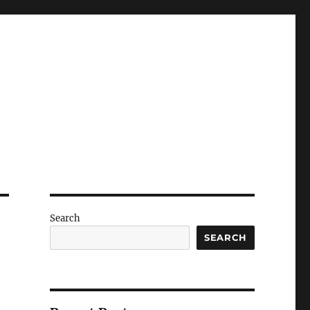
Search
SEARCH