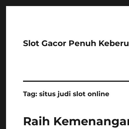
Slot Gacor Penuh Keber
Tag:
situs judi slot online
Raih Kemenangan 