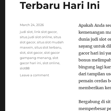
Terbaru Hari Ini
Posted
March 24, 2026
Apakah Anda se
on
Tags
judi slot
,
link slot gacor
,
kemenangan maks
situs judi slot online
,
situs
dunia judi slot
slot gacor
,
situs slot mudah
sayang untuk di
maxwin
,
situs slot terbaru
,
slot
,
slot gacor
,
slot gacor
gacor hari ini
gampang menang
,
slot
bonus melimpah.
gacor hari ini
,
slot online
,
bingung lagi kar
slot88
dari tampilan u
on
Leave a comment
Raih
pemain cerdas b
Kemenangan
memberikan ken
Besar
di
Situs
Bergabung di si
Slot
memperbesar pelu