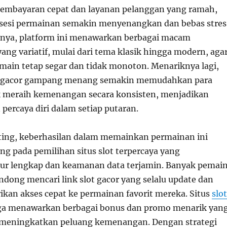
pembayaran cepat dan layanan pelanggan yang ramah,
 sesi permainan semakin menyenangkan dan bebas stres
nnya, platform ini menawarkan berbagai macam
ang variatif, mulai dari tema klasik hingga modern, aga
ain tetap segar dan tidak monoton. Menariknya lagi,
t gacor gampang menang semakin memudahkan para
 meraih kemenangan secara konsisten, menjadikan
percaya diri dalam setiap putaran.
ting, keberhasilan dalam memainkan permainan ini
ng pada pemilihan situs slot terpercaya yang
ur lengkap dan keamanan data terjamin. Banyak pemai
ong mencari link slot gacor yang selalu update dan
n akses cepat ke permainan favorit mereka. Situs
slot
ga menawarkan berbagai bonus dan promo menarik yan
meningkatkan peluang kemenangan. Dengan strategi