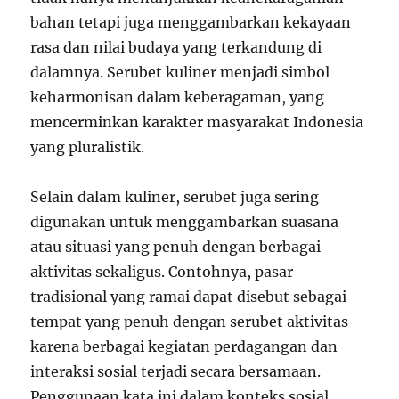
bahan tetapi juga menggambarkan kekayaan
rasa dan nilai budaya yang terkandung di
dalamnya. Serubet kuliner menjadi simbol
keharmonisan dalam keberagaman, yang
mencerminkan karakter masyarakat Indonesia
yang pluralistik.
Selain dalam kuliner, serubet juga sering
digunakan untuk menggambarkan suasana
atau situasi yang penuh dengan berbagai
aktivitas sekaligus. Contohnya, pasar
tradisional yang ramai dapat disebut sebagai
tempat yang penuh dengan serubet aktivitas
karena berbagai kegiatan perdagangan dan
interaksi sosial terjadi secara bersamaan.
Penggunaan kata ini dalam konteks sosial