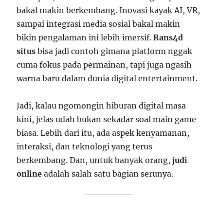
bakal makin berkembang. Inovasi kayak AI, VR,
sampai integrasi media sosial bakal makin
bikin pengalaman ini lebih imersif.
Rans4d
situs
bisa jadi contoh gimana platform nggak
cuma fokus pada permainan, tapi juga ngasih
warna baru dalam dunia digital entertainment.
Jadi, kalau ngomongin hiburan digital masa
kini, jelas udah bukan sekadar soal main game
biasa. Lebih dari itu, ada aspek kenyamanan,
interaksi, dan teknologi yang terus
berkembang. Dan, untuk banyak orang,
judi
online
adalah salah satu bagian serunya.