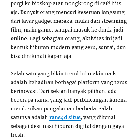
pergi ke bioskop atau nongkrong di café hits
aja. Banyak orang mencari keseruan langsung
dari layar gadget mereka, mulai dari streaming
film, main game, sampai masuk ke dunia
judi
online
. Bagi sebagian orang, aktivitas ini jadi
bentuk hiburan modern yang seru, santai, dan
bisa dinikmati kapan aja.
Salah satu yang bikin trend ini makin naik
adalah kehadiran berbagai platform yang terus
berinovasi. Dari sekian banyak pilihan, ada
beberapa nama yang jadi perbincangan karena
memberikan pengalaman berbeda. Salah
satunya adalah
rans4d situs
, yang dikenal
sebagai destinasi hiburan digital dengan gaya
fresh.