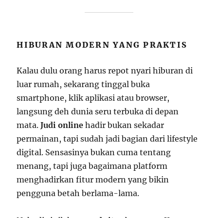
HIBURAN MODERN YANG PRAKTIS
Kalau dulu orang harus repot nyari hiburan di
luar rumah, sekarang tinggal buka
smartphone, klik aplikasi atau browser,
langsung deh dunia seru terbuka di depan
mata.
Judi online
hadir bukan sekadar
permainan, tapi sudah jadi bagian dari lifestyle
digital. Sensasinya bukan cuma tentang
menang, tapi juga bagaimana platform
menghadirkan fitur modern yang bikin
pengguna betah berlama-lama.