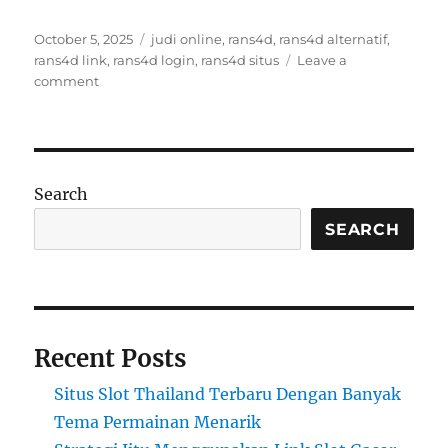
Posted
Tags
October 5, 2025
judi online
,
rans4d
,
rans4d alternatif
,
on
rans4d link
,
rans4d login
,
rans4d situs
Leave a
on
comment
Serunya
Dunia
Digital
dengan
Sentuhan
Search
Hiburan
Modern
SEARCH
Recent Posts
Situs Slot Thailand Terbaru Dengan Banyak
Tema Permainan Menarik