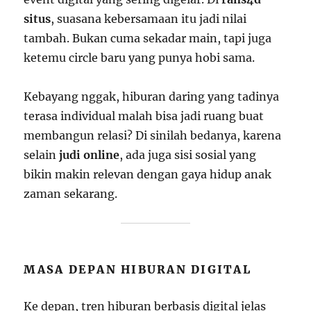
situs
, suasana kebersamaan itu jadi nilai
tambah. Bukan cuma sekadar main, tapi juga
ketemu circle baru yang punya hobi sama.
Kebayang nggak, hiburan daring yang tadinya
terasa individual malah bisa jadi ruang buat
membangun relasi? Di sinilah bedanya, karena
selain
judi online
, ada juga sisi sosial yang
bikin makin relevan dengan gaya hidup anak
zaman sekarang.
MASA DEPAN HIBURAN DIGITAL
Ke depan, tren hiburan berbasis digital jelas