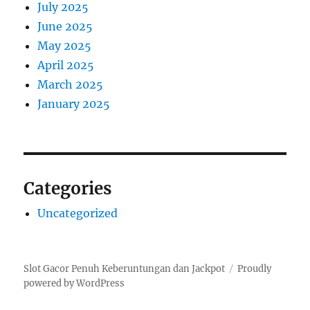
July 2025
June 2025
May 2025
April 2025
March 2025
January 2025
Categories
Uncategorized
Slot Gacor Penuh Keberuntungan dan Jackpot
Proudly
powered by WordPress