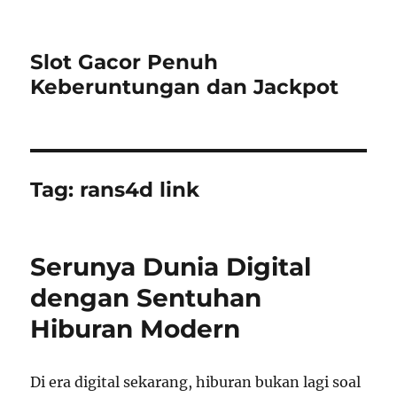
Slot Gacor Penuh
Keberuntungan dan Jackpot
Tag:
rans4d link
Serunya Dunia Digital
dengan Sentuhan
Hiburan Modern
Di era digital sekarang, hiburan bukan lagi soal