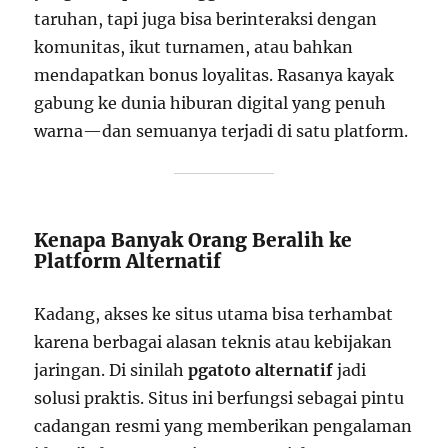
taruhan, tapi juga bisa berinteraksi dengan
komunitas, ikut turnamen, atau bahkan
mendapatkan bonus loyalitas. Rasanya kayak
gabung ke dunia hiburan digital yang penuh
warna—dan semuanya terjadi di satu platform.
Kenapa Banyak Orang Beralih ke
Platform Alternatif
Kadang, akses ke situs utama bisa terhambat
karena berbagai alasan teknis atau kebijakan
jaringan. Di sinilah
pgatoto alternatif
jadi
solusi praktis. Situs ini berfungsi sebagai pintu
cadangan resmi yang memberikan pengalaman