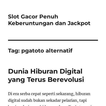
Slot Gacor Penuh
Keberuntungan dan Jackpot
Tag:
pgatoto alternatif
Dunia Hiburan Digital
yang Terus Berevolusi
Di era serba cepat seperti sekarang, hiburan
digital sudah bukan sekadar pelarian, tapi