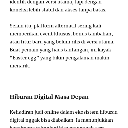
identik dengan versi utama, tapi dengan
koneksi lebih stabil dan akses tanpa batas.
Selain itu, platform alternatif sering kali
memberikan event khusus, bonus tambahan,
atau fitur baru yang belum rilis di versi utama.
Buat pemain yang haus tantangan, ini kayak
“Easter egg” yang bikin pengalaman makin
menarik.
Hiburan Digital Masa Depan
Kehadiran judi online dalam ekosistem hiburan
digital nggak bisa diabaikan. Ia menunjukkan