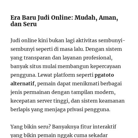
Era Baru Judi Online: Mudah, Aman,
dan Seru
Judi online kini bukan lagi aktivitas sembunyi-
sembunyi seperti di masa lalu. Dengan sistem
yang transparan dan layanan profesional,
banyak situs mulai membangun kepercayaan
pengguna. Lewat platform seperti
pgatoto
alternatif
, pemain dapat menikmati berbagai
jenis permainan dengan tampilan modern,
kecepatan server tinggi, dan sistem keamanan
berlapis yang menjaga privasi pengguna.
Yang bikin seru? Banyaknya fitur interaktif
yang bikin pemain nggak cuma sekadar