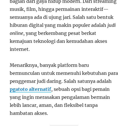
bagian dari gaya hidup modern. Dari streaming
musik, film, hingga permainan interaktif—
semuanya ada di ujung jari. Salah satu bentuk
hiburan digital yang makin populer adalah
judi
online
, yang berkembang pesat berkat
kemajuan teknologi dan kemudahan akses
internet.
Menariknya, banyak platform baru
bermunculan untuk memenuhi kebutuhan para
penggemar judi daring. Salah satunya adalah
pgatoto alternatif
, sebuah opsi bagi pemain
yang ingin merasakan pengalaman bermain
lebih lancar, aman, dan fleksibel tanpa
hambatan akses.