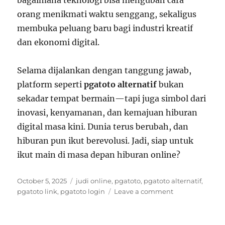
bagaimana teknologi bisa mengubah cara
orang menikmati waktu senggang, sekaligus
membuka peluang baru bagi industri kreatif
dan ekonomi digital.
Selama dijalankan dengan tanggung jawab,
platform seperti
pgatoto alternatif
bukan
sekadar tempat bermain—tapi juga simbol dari
inovasi, kenyamanan, dan kemajuan hiburan
digital masa kini. Dunia terus berubah, dan
hiburan pun ikut berevolusi. Jadi, siap untuk
ikut main di masa depan hiburan online?
Posted
Tags
October 5, 2025
judi online
,
pgatoto
,
pgatoto alternatif
,
on
on
pgatoto link
,
pgatoto login
Leave a comment
Dunia
Hiburan
Digital