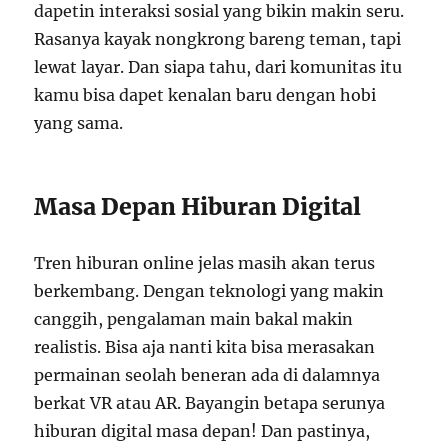
dapetin interaksi sosial yang bikin makin seru.
Rasanya kayak nongkrong bareng teman, tapi
lewat layar. Dan siapa tahu, dari komunitas itu
kamu bisa dapet kenalan baru dengan hobi
yang sama.
Masa Depan Hiburan Digital
Tren hiburan online jelas masih akan terus
berkembang. Dengan teknologi yang makin
canggih, pengalaman main bakal makin
realistis. Bisa aja nanti kita bisa merasakan
permainan seolah beneran ada di dalamnya
berkat VR atau AR. Bayangin betapa serunya
hiburan digital masa depan! Dan pastinya,