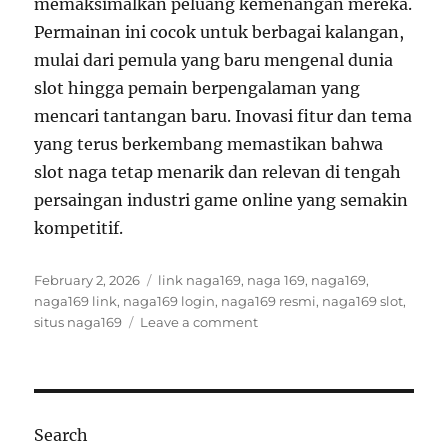
memaksimalkan peluang kemenangan mereka.
Permainan ini cocok untuk berbagai kalangan,
mulai dari pemula yang baru mengenal dunia
slot hingga pemain berpengalaman yang
mencari tantangan baru. Inovasi fitur dan tema
yang terus berkembang memastikan bahwa
slot naga tetap menarik dan relevan di tengah
persaingan industri game online yang semakin
kompetitif.
Posted
Tags
February 2, 2026
link naga169
,
naga 169
,
naga169
,
on
naga169 link
,
naga169 login
,
naga169 resmi
,
naga169 slot
,
on
situs naga169
Leave a comment
Slot
Online
dengan
Sistem
Transparan
Search