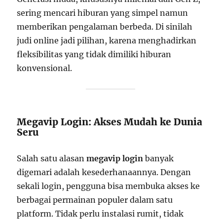
sering mencari hiburan yang simpel namun
memberikan pengalaman berbeda. Di sinilah
judi online jadi pilihan, karena menghadirkan
fleksibilitas yang tidak dimiliki hiburan
konvensional.
Megavip Login: Akses Mudah ke Dunia
Seru
Salah satu alasan
megavip login
banyak
digemari adalah kesederhanaannya. Dengan
sekali login, pengguna bisa membuka akses ke
berbagai permainan populer dalam satu
platform. Tidak perlu instalasi rumit, tidak