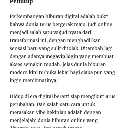
Penutup
Perkembangan hiburan digital adalah bukti
bahwa dunia terus bergerak maju. Judi online
menjadi salah satu wujud nyata dari
transformasi ini, dengan menghadirkan
sensasi baru yang sulit ditolak. Ditambah lagi
dengan adanya
megavip login
yang membuat
akses semakin mudah, jelas dunia hiburan
modern kini terbuka lebar bagi siapa pun yang
ingin menikmatinya.
Hidup di era digital berarti siap mengikuti arus
perubahan. Dan salah satu cara untuk
merasakan vibe kekinian adalah dengan
menjelajahi dunia hiburan online yang