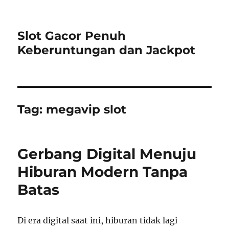
Slot Gacor Penuh
Keberuntungan dan Jackpot
Tag:
megavip slot
Gerbang Digital Menuju
Hiburan Modern Tanpa
Batas
Di era digital saat ini, hiburan tidak lagi