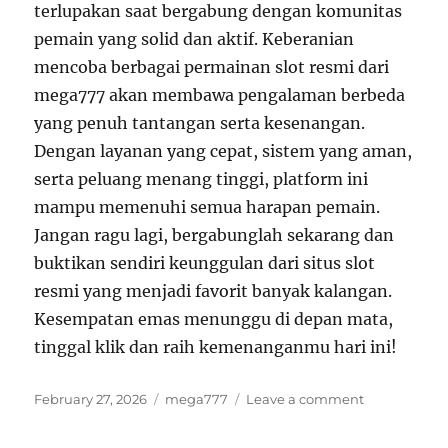
terlupakan saat bergabung dengan komunitas
pemain yang solid dan aktif. Keberanian
mencoba berbagai permainan slot resmi dari
mega777 akan membawa pengalaman berbeda
yang penuh tantangan serta kesenangan.
Dengan layanan yang cepat, sistem yang aman,
serta peluang menang tinggi, platform ini
mampu memenuhi semua harapan pemain.
Jangan ragu lagi, bergabunglah sekarang dan
buktikan sendiri keunggulan dari situs slot
resmi yang menjadi favorit banyak kalangan.
Kesempatan emas menunggu di depan mata,
tinggal klik dan raih kemenanganmu hari ini!
Posted
Tags
on
February 27, 2026
mega777
Leave a comment
on
Slot
Resmi