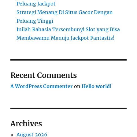
Peluang Jackpot
Strategi Menang Di Situs Gacor Dengan
Peluang Tinggi
Inilah Rahasia Tersembunyi Slot yang Bisa
Membawamu Menuju Jackpot Fantastis!
Recent Comments
A WordPress Commenter
on
Hello world!
Archives
August 2026