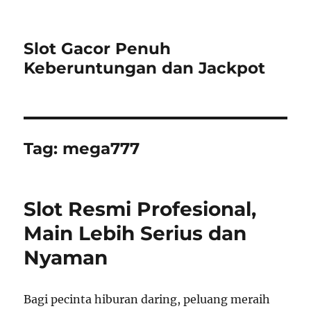
Slot Gacor Penuh
Keberuntungan dan Jackpot
Tag:
mega777
Slot Resmi Profesional,
Main Lebih Serius dan
Nyaman
Bagi pecinta hiburan daring, peluang meraih