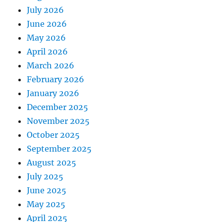
July 2026
June 2026
May 2026
April 2026
March 2026
February 2026
January 2026
December 2025
November 2025
October 2025
September 2025
August 2025
July 2025
June 2025
May 2025
April 2025