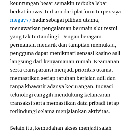
keuntungan besar semakin terbuka lebar
berkat inovasi terbaru dari platform terpercaya.
mega777
hadir sebagai pilihan utama,
menawarkan pengalaman bermain slot resmi
yang tak tertandingi. Dengan beragam
permainan menarik dan tampilan memukau,
pengguna dapat menikmati sensasi kasino asli
langsung dari kenyamanan rumah. Keamanan
serta transparansi menjadi prioritas utama,
memastikan setiap taruhan berjalan adil dan
tanpa khawatir adanya kecurangan. Inovasi
teknologi canggih mendukung kelancaran
transaksi serta memastikan data pribadi tetap
terlindungi selama menjalankan aktivitas.
Selain itu, kemudahan akses menjadi salah