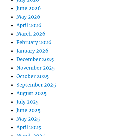
June 2026
May 2026
April 2026
March 2026
February 2026
January 2026
December 2025
November 2025
October 2025
September 2025
August 2025
July 2025
June 2025
May 2025
April 2025
March 2025