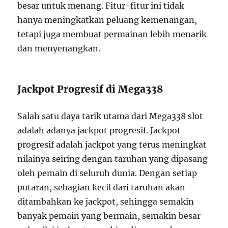
besar untuk menang. Fitur-fitur ini tidak
hanya meningkatkan peluang kemenangan,
tetapi juga membuat permainan lebih menarik
dan menyenangkan.
Jackpot Progresif di Mega338
Salah satu daya tarik utama dari Mega338 slot
adalah adanya jackpot progresif. Jackpot
progresif adalah jackpot yang terus meningkat
nilainya seiring dengan taruhan yang dipasang
oleh pemain di seluruh dunia. Dengan setiap
putaran, sebagian kecil dari taruhan akan
ditambahkan ke jackpot, sehingga semakin
banyak pemain yang bermain, semakin besar