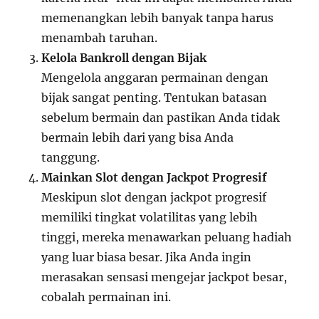
memenangkan lebih banyak tanpa harus
menambah taruhan.
Kelola Bankroll dengan Bijak
Mengelola anggaran permainan dengan
bijak sangat penting. Tentukan batasan
sebelum bermain dan pastikan Anda tidak
bermain lebih dari yang bisa Anda
tanggung.
Mainkan Slot dengan Jackpot Progresif
Meskipun slot dengan jackpot progresif
memiliki tingkat volatilitas yang lebih
tinggi, mereka menawarkan peluang hadiah
yang luar biasa besar. Jika Anda ingin
merasakan sensasi mengejar jackpot besar,
cobalah permainan ini.