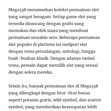
Mega338 menawarkan koleksi permainan slot
yang sangat beragam. Setiap game slot yang
tersedia dirancang dengan grafis yang
memukau dan efek suara yang membuat
permainan semakin seru. Beberapa permainan
slot populer di platform ini meliputi slot
dengan tema petualangan, mitologi, hingga
buah-buahan klasik. Dengan adanya variasi
tema, pemain dapat memilih slot yang sesuai
dengan selera mereka.
Selain itu, banyak permainan slot di Mega338
yang dilengkapi dengan fitur-fitur bonus
seperti putaran gratis, wild symbol, dan scatter
symbol, yang memberikan kesempatan lebih