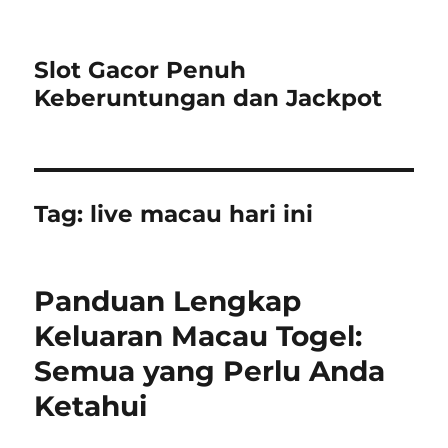
Slot Gacor Penuh
Keberuntungan dan Jackpot
Tag:
live macau hari ini
Panduan Lengkap
Keluaran Macau Togel:
Semua yang Perlu Anda
Ketahui