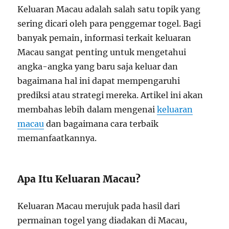
Keluaran Macau adalah salah satu topik yang
sering dicari oleh para penggemar togel. Bagi
banyak pemain, informasi terkait keluaran
Macau sangat penting untuk mengetahui
angka-angka yang baru saja keluar dan
bagaimana hal ini dapat mempengaruhi
prediksi atau strategi mereka. Artikel ini akan
membahas lebih dalam mengenai
keluaran
macau
dan bagaimana cara terbaik
memanfaatkannya.
Apa Itu Keluaran Macau?
Keluaran Macau merujuk pada hasil dari
permainan togel yang diadakan di Macau,