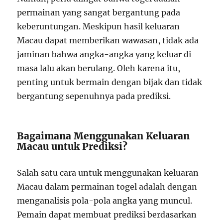
permainan yang sangat bergantung pada
keberuntungan. Meskipun hasil keluaran
Macau dapat memberikan wawasan, tidak ada
jaminan bahwa angka-angka yang keluar di
masa lalu akan berulang. Oleh karena itu,
penting untuk bermain dengan bijak dan tidak
bergantung sepenuhnya pada prediksi.
Bagaimana Menggunakan Keluaran
Macau untuk Prediksi?
Salah satu cara untuk menggunakan keluaran
Macau dalam permainan togel adalah dengan
menganalisis pola-pola angka yang muncul.
Pemain dapat membuat prediksi berdasarkan