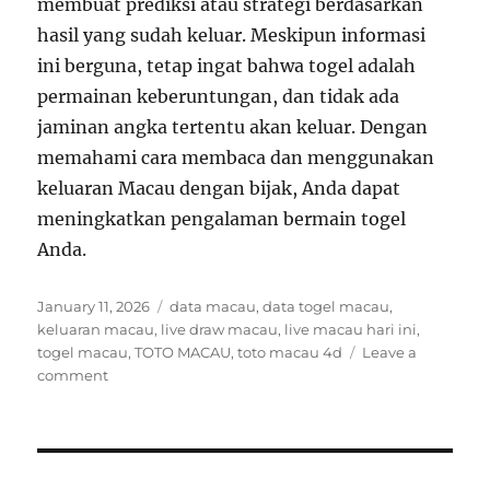
membuat prediksi atau strategi berdasarkan
hasil yang sudah keluar. Meskipun informasi
ini berguna, tetap ingat bahwa togel adalah
permainan keberuntungan, dan tidak ada
jaminan angka tertentu akan keluar. Dengan
memahami cara membaca dan menggunakan
keluaran Macau dengan bijak, Anda dapat
meningkatkan pengalaman bermain togel
Anda.
Posted
Tags
January 11, 2026
data macau
,
data togel macau
,
on
keluaran macau
,
live draw macau
,
live macau hari ini
,
togel macau
,
TOTO MACAU
,
toto macau 4d
Leave a
on
comment
Panduan
Lengkap
Keluaran
Macau
Togel: