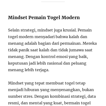
Mindset Pemain Togel Modern
Selain strategi, mindset juga krusial. Pemain
togel modern menyadari bahwa kalah dan
menang adalah bagian dari permainan. Mereka
tidak panik saat kalah dan tidak jumawa saat
menang. Dengan kontrol emosi yang baik,
keputusan jadi lebih rasional dan peluang
menang lebih terjaga.
Mindset yang tepat membuat togel tetap
menjadi hiburan yang menyenangkan, bukan
sumber stres. Dengan kombinasi strategi, data
resmi, dan mental yang kuat, bermain togel