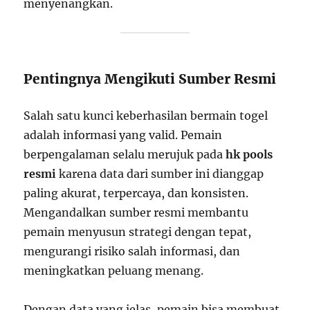
menyenangkan.
Pentingnya Mengikuti Sumber Resmi
Salah satu kunci keberhasilan bermain togel
adalah informasi yang valid. Pemain
berpengalaman selalu merujuk pada
hk pools
resmi
karena data dari sumber ini dianggap
paling akurat, terpercaya, dan konsisten.
Mengandalkan sumber resmi membantu
pemain menyusun strategi dengan tepat,
mengurangi risiko salah informasi, dan
meningkatkan peluang menang.
Dengan data yang jelas, pemain bisa membuat