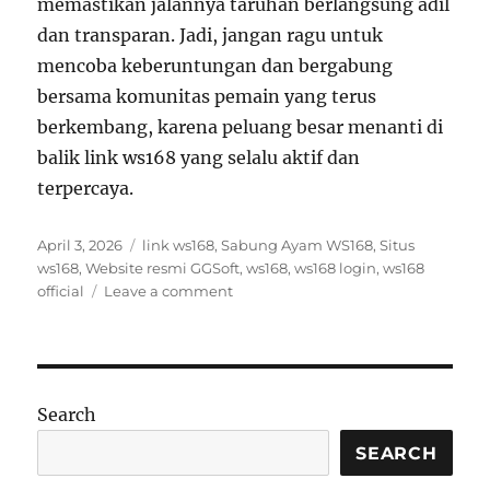
memastikan jalannya taruhan berlangsung adil
dan transparan. Jadi, jangan ragu untuk
mencoba keberuntungan dan bergabung
bersama komunitas pemain yang terus
berkembang, karena peluang besar menanti di
balik link ws168 yang selalu aktif dan
terpercaya.
Posted
Tags
April 3, 2026
link ws168
,
Sabung Ayam WS168
,
Situs
on
ws168
,
Website resmi GGSoft
,
ws168
,
ws168 login
,
ws168
on
official
Leave a comment
Cara
Menguasai
Sabung
Ayam
dengan
Search
Mudah
SEARCH