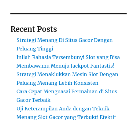
Recent Posts
Strategi Menang Di Situs Gacor Dengan
Peluang Tinggi
Inilah Rahasia Tersembunyi Slot yang Bisa
Membawamu Menuju Jackpot Fantastis!
Strategi Menaklukkan Mesin Slot Dengan
Peluang Menang Lebih Konsisten
Cara Cepat Menguasai Permainan di Situs
Gacor Terbaik
Uji Keterampilan Anda dengan Teknik
Menang Slot Gacor yang Terbukti Efektif